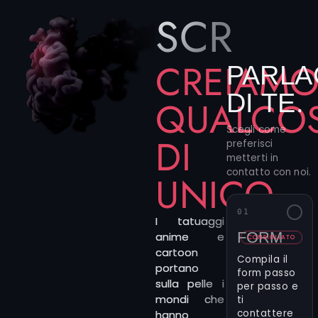
SCRIVIC
CREIAM
PARLA
DI TE.
QUALCO
Scegli come
DI
preferisci
metterti in
contatto con noi.
UNICO
01
I tatuaggi
FORM
anime e
CONSIGLIATO
cartoon
Compila il
portano
form passo
sulla pelle i
per passo e
mondi che
ti
contattere
hanno