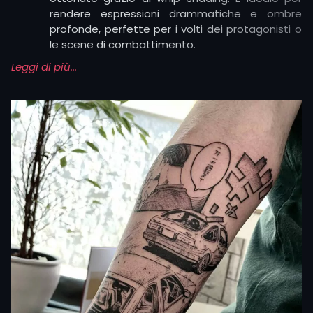
rendere espressioni drammatiche e ombre
profonde, perfette per i volti dei protagonisti o
le scene di combattimento.
Leggi di più...
Blackwork ed etching: l’effetto ricorda le antiche
incisioni, con linee sottili e parallele che
costruiscono texture e dettagli. Si adatta a
tatuaggi anime dallo stile più grafico, come
simboli, armi o loghi delle serie.
Colored: colori saturi e brillanti che richiamano
direttamente i cartoni animati originali. Qui ogni
tonalità ha un ruolo fondamentale: il rosso di
una bandana, il giallo acceso di un Pokémon, il
blu profondo di un cielo in battaglia.
Neo Traditional: unisce i tratti marcati del