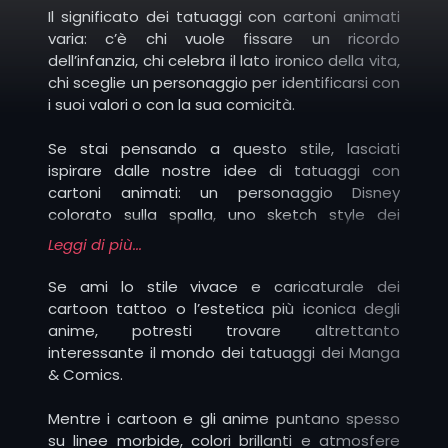
Il significato dei tatuaggi con cartoni animati
varia: c’è chi vuole fissare un ricordo
Simpson: personaggi iconici e scene
dell’infanzia, chi celebra il lato ironico della vita,
comiche.
chi sceglie un personaggio per identificarsi con
i suoi valori o con la sua comicità.
Bojack Horsemen: satira e introspezione in
Se stai pensando a questo stile, lasciati
stile cartoon.
ispirare dalle nostre idee di tatuaggi con
cartoni animati: un personaggio Disney
colorato sulla spalla, uno sketch style dei
Futurama: figure futuristiche e divertenti.
Simpson sul braccio, un blackwork di Rick and
Leggi di più...
Morty sul polpaccio o un new school con Tom e
Jerry sul petto.
Se ami lo stile vivace e caricaturale dei
Rick and Morty: viaggi folli tra universi
cartoon tattoo o l’estetica più iconica degli
paralleli.
Ogni scelta di soggetto, tecnica e posizione
anime, potresti trovare altrettanto
può trasformare il tuo tattoo in un segno
interessante il mondo dei tatuaggi dei Manga
unico, che esprime la tua personalità con
Tom e Jerry: simbolo dell’umorismo classico
& Comics.
ironia, colore e creatività.
e senza tempo.
Mentre i cartoon e gli anime puntano spesso
su linee morbide, colori brillanti e atmosfere