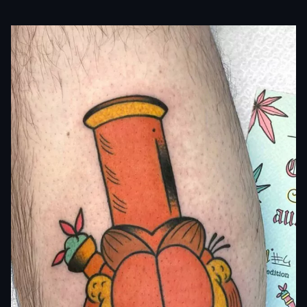
mondo fantasy di One Piece ai combattimenti di
Naruto, dai Pokémon colorati agli scenari cupi di Attack
on Titan.
Le scene ampie e dettagliate trovano la loro resa
migliore su schiena, petto o coscia, mentre i simboli più
piccoli si adattano a braccia e polpacci per un effetto
più discreto.
Le tecniche influenzano molto l’impatto: il blackwork
con whip shading crea intensità, il colored porta
vivacità, l’etching dona eleganza grafica.
Gli stili neo traditional risaltano su zone dinamiche
come fianco o polpaccio, valorizzando i volumi
decorativi.
Ogni stile tecnico e ogni soggetto scelto può
esprimere la tua personalità in modo unico, grazie alle
diverse interpretazioni dei nostri tatuatori.