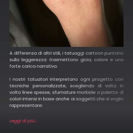
effetto artistico.
Colored e
new school
: colori saturi e sfumature
moderne, che rendono i tatuaggi cartoon
esplosivi e divertenti.
I tatuaggi sui cartoni animati offrono un’ampia gamma
A differenza di altri stili, i tatuaggi cartoon puntano
di soggetti e interpretazioni. Alcuni li scelgono per il
sulla leggerezza: trasmettono gioia, colore e una
legame emotivo con l’infanzia, altri per il tono ironico o
forte carica narrativa.
per celebrare serie più recenti.
I nostri tatuatori interpretano ogni progetto con
tecniche personalizzate, scegliendo di volta in
volta linee spesse, sfumature morbide o palette di
colori intensi in base anche ai soggetti che si voglio
rappresentare:
Leggi di più...
Cartoni Disney: come Il Re Leone, La
Sirenetta, Topolino.