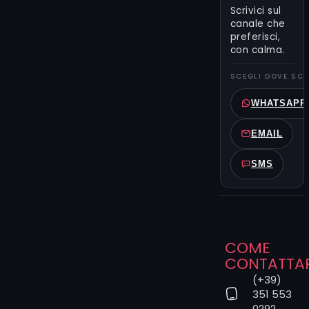
qualcosa di
Scrivici sul
personale.
canale che
Con il form
preferisci,
con calma.
qui accanto
puoi
SCEGLI DOVE SCR
scegliere se
scrivere allo
WHATSAPP
“Studio” (ti
richiamiamo
EMAIL
per
consigliarti
SMS
artista e
tecnica
ideali)
oppure
contattare
COME
direttamente
CONTATTA
il tatuatore
che
(+39)
351 553
preferisci.
0292