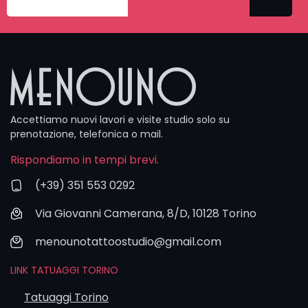
finale. Per
progetti
ampi
fissiamo
sempre un
incontro
dedicato,
mentre per
Accettiamo nuovi lavori e visite studio solo su
tatuaggi
prenotazione, telefonica o mail.
anime e
Rispondiamo in tempi brevi.
cartoon più
piccoli puoi
(+39) 351 553 0292
venire anche
in giornata.
Via Giovanni Camerana, 8/D, 10128 Torino
Puoi scriverci
anche via
menounotattoostudio@gmail.com
WhatsApp o
email, ma il
LINK TATUAGGI TORINO
form rimane
Tatuaggi Torino
il modo più