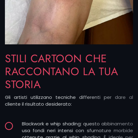
altri puntano su versioni a colori che restituiscono
l’energia delle serie.
STILI CARTOON CHE
RACCONTANO LA TUA
STORIA
Gli artisti utilizzano tecniche differenti per dare al
cliente il risultato desiderato:
Blackwork e whip shading: questo abbinamento
usa fondi neri intensi con sfumature morbide
ottenute grazie al whip shading. È ideale per