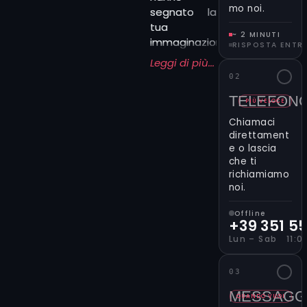
mo noi.
segnato la
tua
~ 2 MINUTI
immaginazione:
RISPOSTA ENTR
personaggi,
Leggi di più...
scene,
02
simboli e
TELEFON
dettagli
PIÙ VELOCE
tratti dalle
Chiamaci
tue serie
direttament
preferite.
e o lascia
che ti
Possono
richiamiamo
essere
noi.
colorati e
dinamici,
Offline
oppure più
+39 351 5
stilizzati e
Lun – Sab 11:00
minimali, ma
sempre
03
capaci di
MESSAGG
raccontare
QUANDO VUOI