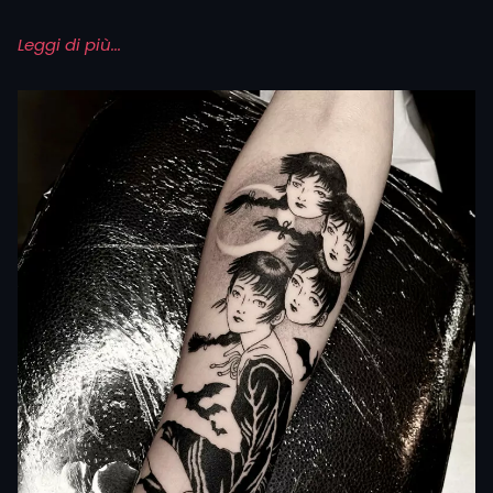
Dragon Ball: Goku, Vegeta e le Sfere del Drago
Leggi di più...
come richiamo a crescita e potere.
Pokémon: Pikachu e altre creature rese con
colori vivaci e dettagli personalizzati.
Naruto: simboli dei clan, Sharingan e momenti
epici della serie.
Attack on Titan: i giganti e le mura che evocano
forza e sopravvivenza.
Fullmetal Alchemist: simboli alchemici, cerchi
trasmutatori e i fratelli Elric.