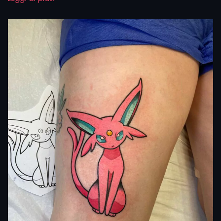
Le radici affondano nei primi decenni del ‘900, ma è
dagli anni ’60, con Osamu Tezuka, che lo stile ha preso
la forma che conosciamo oggi.
Negli anni ’90 il fenomeno è esploso con serie come
Dragon Ball, Naruto e One Piece, diventando parte
integrante della cultura pop mondiale.
Un anime tattoo si riconosce subito: linee sottili e
precise, colori vivaci come il blu, il rosa o il verde,
personaggi che trasmettono emozioni forti e scene
dinamiche che sembrano prendere vita.
A differenza di altri stili, qui il cuore è la narrazione. Il
tatuaggio sugli anime non è solo estetica, ma un
frammento di storia personale che si lega a quella di un
manga o di un cartone.
Alcuni scelgono il bianco e nero per un effetto intenso,