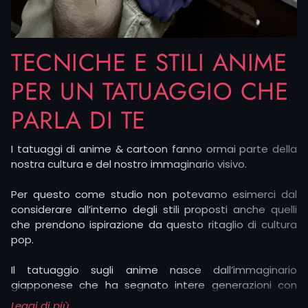
TECNICHE E STILI ANIME
PER UN TATUAGGIO CHE
PARLA DI TE
I tatuaggi di anime & cartoon fanno ormai parte della
nostra cultura e del nostro immaginario visivo.
Per questo come studio non potevamo esimerci dal
considerare all’interno degli stili proposti anche quelli
che prendono ispirazione da questo ritaglio di cultura
pop.
Il tatuaggio sugli anime nasce dall’immaginario
giapponese che ha segnato intere generazioni con
storie di eroi, battaglie epiche e mondi fantastici.
Leggi di più...