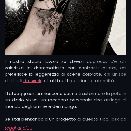
I tatuaggi sugli anime spesso racchiudono significati
personali profondi.
Frequentemente scelti dai fan per rappresentare
principi come il coraggio, la perseveranza, l’amicizia o la
rinascita.
Icone memorabili, come le Sfere del Drago o i simboli
degli shinobi, diventano veicoli per raccontare valori
universali: forza, lealtà, sacrificio.
Il nostro studio lavora su diversi approcci: c’è chi
valorizza la drammaticità con contrasti intensi, chi
preferisce la leggerezza di scene colorate, chi unisce
dettagli
dotwork
a tratti netti per dare profondità.
I tatuaggi cartoni riescono così a trasformare la pelle in
un diario visivo, un racconto personale che attinge al
mondo degli anime e dei manga.
Se stai pensando a un progetto di questo tipo, lasciati
ispirare dalle nostre idee per tatuaggi sugli anime: dal
Leggi di più...