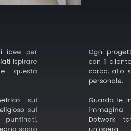
ombreggia
Versatil
design se
piccoli o 
di idee per
Ogni proget
ati ispirare
con il client
Perfetto
che questa
corpo, allo s
basato 
personale.
sfumature
si adatt
trico sul
Guarda le i
in bianco
eligioso sul
immagina 
 puntinati,
Dotwork ta
Meno in
segno sacro
un’opera c