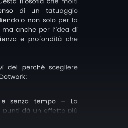
uesta filosofia che molti
senso di un tatuaggio
liendolo non solo per la
a ma anche per l’idea di
azienza e profondità che
vi del perché scegliere
Dotwork:
o e senza tempo – La
 punti dà un effetto più
do rispetto alle