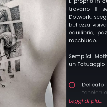
È proprio in q
trovano il 
Dotwork, sceg
no essere
bellezza visiv
work per
equilibrio, p
 dettagli
racchiude.
unico.
Semplici Moti
un Tatuaggio 
Delicat
tecnica a
morbi
Leggi di più...