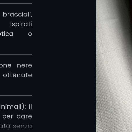
a sé stante 
acciali,
moderno, gr
ispirati
hanno affin
gotica o
modo straordi
Anche noi 
zone nere
diversi art
ttenute
tecnica molto r
nimali): il
 per dare
cata senza