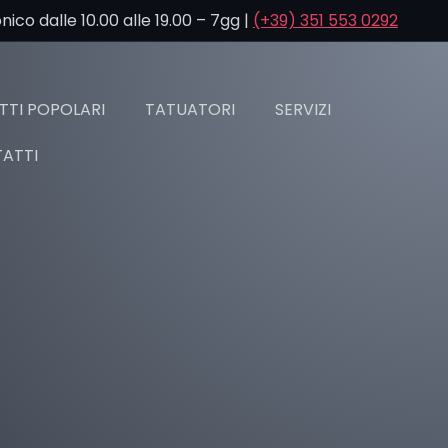
co dalle 10.00 alle 19.00 – 7gg |
(+39) 351 553 0292
TI POPOLARI
TATUATORI
SERVIZI
ATTI