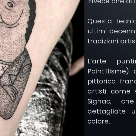
invece che di 
Questa tecni
ultimi decenni
tradizioni arti
L’arte punt
Pointillisme)
pittorico fr
artisti come
Signac, ch
dettagliate 
colore.