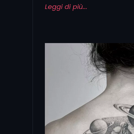
usare ombregg
Leggi di più...
tradizionali
Tatuaggi spirituali ed
yantra, simboli a
divinità stilizzate
Tatuaggi ispirati al
fiori, insetti, foglie
dettagli ottenuti tram
Illustrazione e Sur
illustrazioni che si p