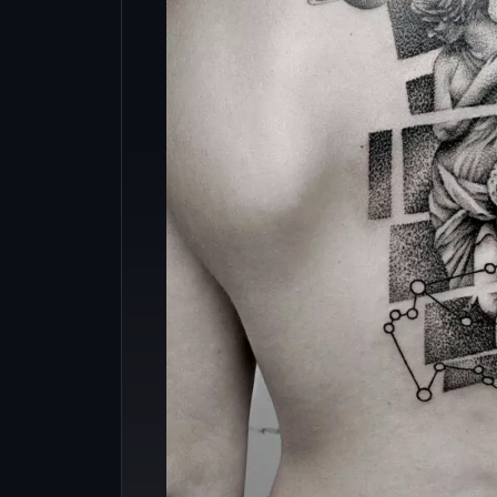
puntinismo.
Tutti questi stili posso
arricchiti con il Dot
aggiungere profondità,
delicati e un effetto visivo 