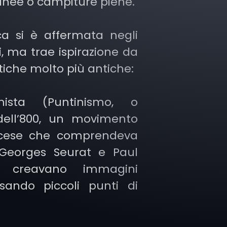
linee o campiture piene.
ca si è affermata negli
, ma trae ispirazione da
stiche molto più antiche:
inista (Puntinismo, o
 dell’800, un movimento
ancese che comprendeva
 Georges Seurat e Paul
e creavano immagini
usando piccoli punti di