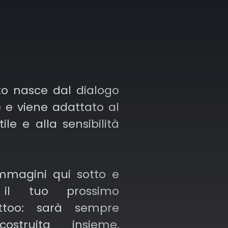
ture tradizionali.
e – Può essere usato in
mplici o iper-dettagliati,
grandi.
to nasce dal dialogo
e e viene adattato al
 per Blackwork – Essendo
tile e alla sensibilità
su inchiostro nero e
 con punti, il – Dotwork
a molto bene ai tatuaggi
mmagini qui sotto e
 e nero.
il tuo prossimo
ttoo: sarà sempre
vasivo sulla pelle –
ostruita insieme,