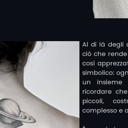
iature
 esoterici:
lchemici,
Al di là degli 
ciò che rende 
così apprezza
simbolico: ogn
la natura:
un insieme
, tutti con
ricordare che
ite punti
piccoli, co
complesso e 
realismo:
restano al