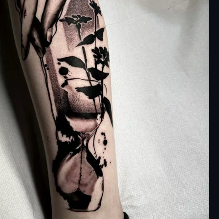
nel mondo del tatuaggio
azie a tatuatori che
ato questa tecnica in
nario.
del MenoUno abbiamo
isti che usano questa
ichiesta dai clienti.