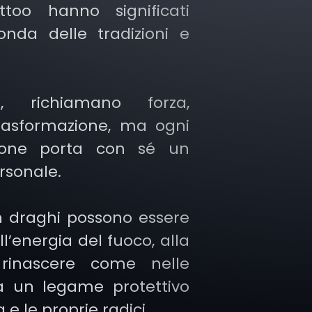
too hanno significati
onda delle tradizioni e
, richiamano forza,
rasformazione, ma ogni
zione porta con sé un
rsonale.
n draghi possono essere
l’energia del fuoco, alla
 rinascere come nelle
a un legame protettivo
 e le proprie radici.