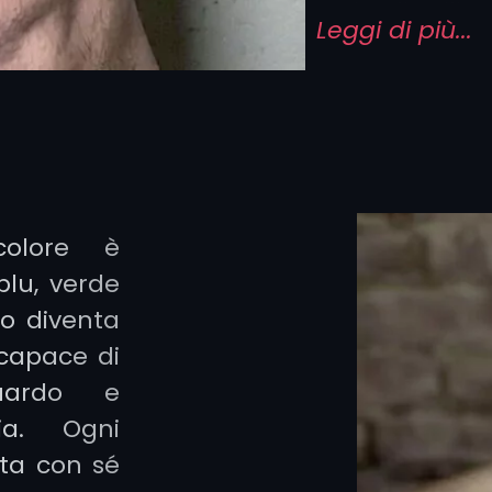
serie di stili
Leggi di più...
vuoi raccontar
Realistic
un impat
disegnato
colore è
squam
blu, verde
penetr
go diventa
sembrano
 capace di
mette in 
uardo e
maesto
ia. Ogni
trasfor
rta con sé
quasi viva