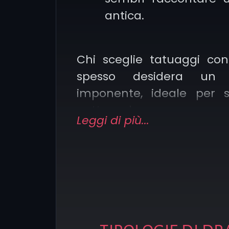
antica.
Chi sceglie tatuaggi co
spesso desidera un 
imponente, ideale per 
petto, che possa rapp
Leggi di più...
protezione e impone
contrario, un drago tatuat
minimal
o
fineline
sul b
sulla caviglia diventa u
discreto ma altrettanto po
Se stai cercando idee pe