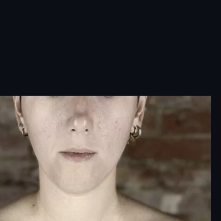
 adatti al messaggio che
e con il tuo tatuaggio:
o: perfetto per chi vuole
to forte. Il drago viene
 con dettagli minuziosi,
e luminose,
occhi
anti e fiamme che
 muoversi. Questo stile
evidenza la potenza e la
sità dell’animale,
mandolo in una figura
 sulla pelle.