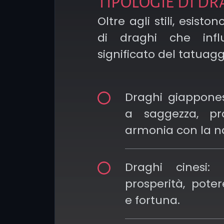
TIPOLOGIE DI D
con draghi, lasciati ispi
Oltre agli stili, esiston
creazioni dei nostri arti
di draghi che infl
immagini che trovi qui so
significato del tatuagg
vedere come lo stesso
cambi radicalmente a
Draghi giapponesi
dello stile, ogni interpr
a saggezza, pr
capace di trasformare il d
armonia con la n
simbolo personale.
Se desideri tatuaggi is
Draghi cinesi: 
mondo della
s
prosperità, pote
giapponese
, come i tat
e fortuna.
draghi giapponesi
o le tr