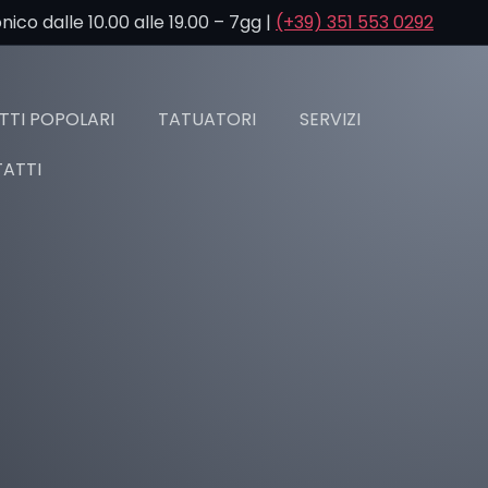
co dalle 10.00 alle 19.00 – 7gg |
(+39) 351 553 0292
TI POPOLARI
TATUATORI
SERVIZI
ATTI