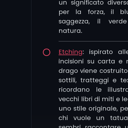
un significato diverso
per la forza, il b
saggezza, il verd
natura.
Etching
: ispirato al
incisioni su carta e m
drago viene costruito
sottili, tratteggi e t
ricordano le illustr
vecchi libri di miti e 
uno stile originale, p
chi vuole un tatu
sembri raccontare u