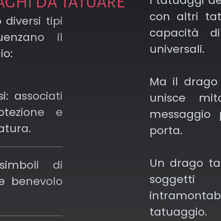
I tatuaggi d
RAGHI DA TATUARE
contemp
rare dalle
con altri t
o diversi tipi
raccont
sti. Nelle
capacità di
uenzano il
personal
tto potrai
universali.
io:
 soggetto
 seconda
Ma il drago
: associati
etazione è
unisce mi
otezione e
rago in un
messaggio p
atura.
porta.
pirati al
Un drago tat
simboli di
imbologia
soggetti
re benevolo
uaggi con
intramontab
adizionali
tatuaggio.