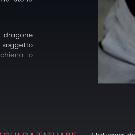
risultat
impone
autorità
molto 
n dragone
preferis
soggetto
senza te
schiena o
resentare
Neo trad
nza. Al
definite
o in stile
sfumat
raccio o
cromatic
n simbolo
dinamico
tente.
un tatuag
ma c
r tatuaggi