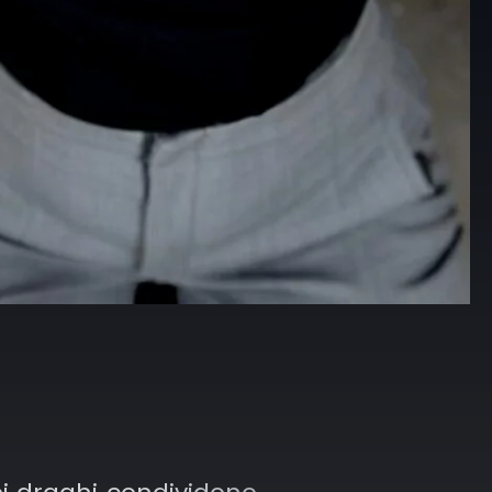
o è un drago compatto e
nte, che trasmette
 e solidità. È uno stile
apprezzato da chi
ce un tatuaggio deciso e
mpo.
itional: unisce linee
 a colori moderni, con
ure ricche e giochi
i che rendono il drago
. È ideale per chi vuole
gio dal fascino classico
on un tocco