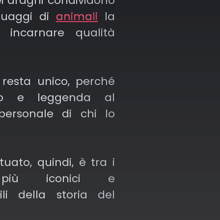
ei draghi condividono
oraneo
, in cui i dettagli
atuaggi di
animali
la
ano sempre una storia
 incarnare qualità
e.
 resta unico, perché
to e leggenda al
ersonale di chi lo
uato, quindi, è tra i
 più iconici e
ili della storia del