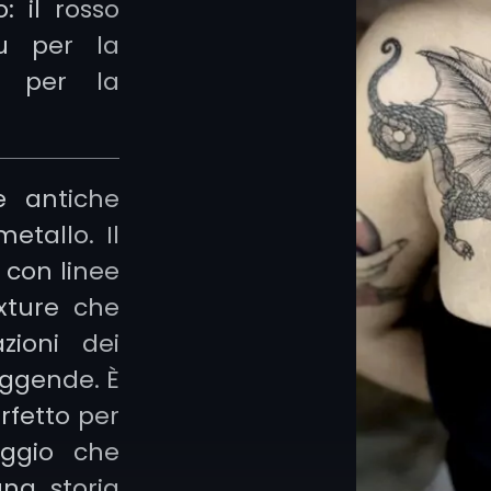
: il rosso
lu per la
Japanes
e per la
drago ap
onde, n
Simboleg
le antiche
vitale 
etallo. Il
natura
. 
 con linee
grande 
exture che
per brac
azioni dei
pannelli 
leggende. È
erfetto per
Blackwork
aggio che
giocando
na storia