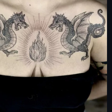
e
: uno dei più popolari. Il
pare sinuoso, avvolto da
uvole e
fiori
di ciliegio.
gia protezione, energia
e connessione con la
La composizione è spesso
e avvolgente, pensata
cia, schiena o interi
del corpo.
: utilizza solo il nero,
 con pieni e vuoti. Il