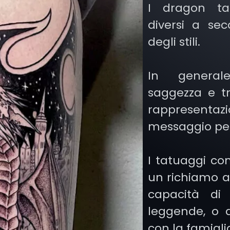
I dragon tat
diversi a sec
degli stili.
In generale
saggezza e t
rappresenta
messaggio pe
I tatuaggi co
un richiamo al
capacità di
leggende, o 
con la famiglia