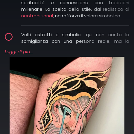
spiritualità e connessione con tradizioni
millenarie. La scelta dello stile, dal realistico al
neotraditional
, ne rafforza il valore simbolico.
Volti astratti o simbolici: qui non conta la
somiglianza con una persona reale, ma la
capacità del disegno di evocare concetti
Leggi di più...
profondi come la psiche, il mistero, la bellezza o
il dolore. Perfetti in stili illustrativi o surrealisti.
Personaggi inventati: dal mondo della
letteratura o del cinema, questi volti incarnano
fantasia, immaginazione e narrazione
personale.
Personaggi anime e manga: scelti soprattutto
dai più giovani, collegano il tatuaggio
all’universo giapponese della cultura pop,