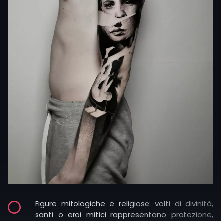
una persona amata o di qualcuno che ha avuto
un ruolo fondamentale nella vita di chi li porta.
Spesso realizzati in
stile realistico
, diventano un
vero tributo alla memoria.
Figure iconiche: possono essere artisti, leader o
personaggi che hanno segnato la storia e la
cultura. In questo caso il tatuaggio diventa un
simbolo di ispirazione, ribellione o appartenenza
a un ideale.
Figure mitologiche e religiose: volti di divinità,
santi o eroi mitici rappresentano protezione,