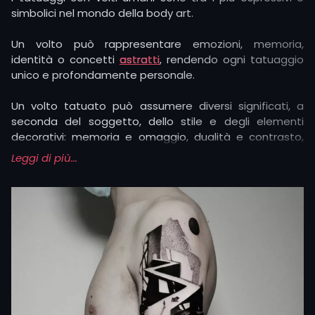
simbolici nel mondo della body art.
Un volto può rappresentare emozioni, memoria,
identità o concetti
astratti
, rendendo ogni tatuaggio
unico e profondamente personale.
Un volto tatuato può assumere diversi significati, a
seconda del soggetto, dello stile e degli elementi
decorativi: memoria e omaggio, dualità e contrasto,
forza e coraggio, mistero e psiche, arte e creatività
Leggi di più...
sono solo alcuni dei concetti rappresentati dai
tatuaggi di volti.
Accanto a questi significati generali, i tatuaggi con volti
assumono connotazioni diverse a seconda del
soggetto rappresentato:
Volti di persone care: sono tra i tattoo più intimi
e personali, scelti per rendere eterno il ricordo di