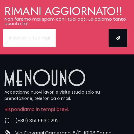
passo dopo
RIMANI AGGIORNATO!!
passo, fino a
ottenere un
Non faremo mai spam con i tuoi dati; La odiamo tanto
quanto te!
disegno
unico e
irripetibile.
Per lavori
complessi
organizziamo
sempre un
incontro
dedicato,
per definire
ogni
Accettiamo nuovi lavori e visite studio solo su
aspetto nei
prenotazione, telefonica o mail.
minimi
Rispondiamo in tempi brevi.
particolari.
(+39) 351 553 0292
Per tatuaggi
più semplici
Via Giovanni Camerana, 8/D, 10128 Torino
o per venire