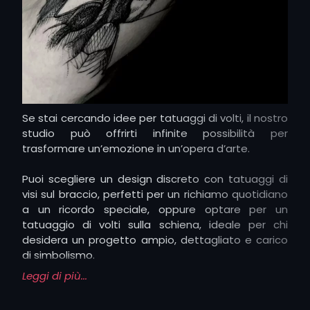
d’
arte surrealista
o di un volto simbolico, ogni
tatuaggio racconta una storia unica impressa sulla
pelle.
Se stai cercando idee per tatuaggi di volti, il nostro
studio può offrirti infinite possibilità per
trasformare un’emozione in un’opera d’arte.
Puoi scegliere un design discreto con tatuaggi di
visi sul braccio, perfetti per un richiamo quotidiano
a un ricordo speciale, oppure optare per un
tatuaggio di volti sulla schiena, ideale per chi
desidera un progetto ampio, dettagliato e carico
di simbolismo.
Leggi di più...
Anche un tatuaggio con volti sulle
mani
può avere
un forte impatto visivo, trasformando questa