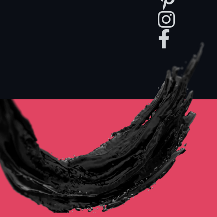
perfettamente,
lo studio ti
guiderà
verso la
persona più
adatta al
progetto
che hai in
mente.
Che tu
desideri un
volto
realistico,
stilizzato o
ispirato a un
personaggio
specifico,
costruiremo
insieme il
progetto,