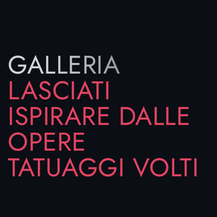
parte del corpo in un mezzo espressivo immediato
e potente, mentre i tatuaggi di volti sulla spalla
uniscono eleganza e versatilità, adattandosi sia a
ritratti realistici che a composizioni più artistiche.
GALLERIA
Se hai l’idea di tatuarti un volto o desideri
riproduzioni fedeli di volti famosi o icone oppure
LASCIATI
raffigurazioni vintage o surreali o più
contemporanee, dai un’occhiata qui sotto per
lasciarti ispirare dalle nostre opere in foto e scegli
ISPIRARE DALLE
lo stile e l’artista che preferisci.
OPERE
Se hai già una bozza di quello che desideri
contattaci tramite campo dedicato, ti
risponderemo il prima possibile.
TATUAGGI VOLTI