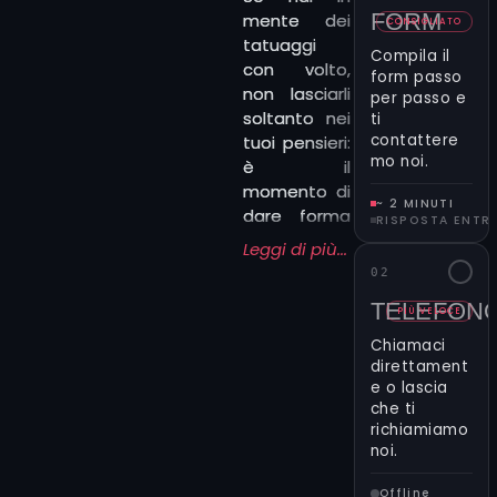
FORM
mente dei
CONSIGLIATO
tatuaggi
Compila il
con volto,
form passo
non lasciarli
per passo e
soltanto nei
ti
contattere
tuoi pensieri:
mo noi.
è il
momento di
~ 2 MINUTI
dare forma
RISPOSTA ENTR
alla tua idea.
Leggi di più...
Compilando
02
il form qui
TELEFON
accanto ci
PIÙ VELOCE
contatti in
Chiamaci
modo
direttament
diretto e
e o lascia
che ti
personalizzato.
richiamiamo
Ti basta
noi.
descriverci
lo stile o il
Offline