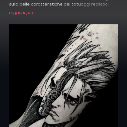
sulla pelle caratteristiche dei tatuaggi realistici.
Leggi di più...
I tatuaggi con volti eseguiti con lo stile
Trash Polka
,
che unisce tradizione al moderno, sono perfetti per
raffigurare icone storiche fuse con elementi di
ribellione, mentre le linee pulite della
Fineline
uno al
concreto di pochi dettagli del
Minimal
sono
perfette per creare un’opera elegante e semplice
sulla pelle.
Le ombreggiature profonde e i forti contrasti, tipici
del Blackwork, uniti all’estetica
vintage
del
Dark
Traditional
con un tocco più cupo e gotico creano
un mix ideale per imprimere su pelle la teatralità
dell’occulto e del misticismo.
I tatuaggi di volti sono un’espressione potente di
emozioni, ricordi e concetti astratti.
Che si tratti di un ritratto realistico, di un’opera