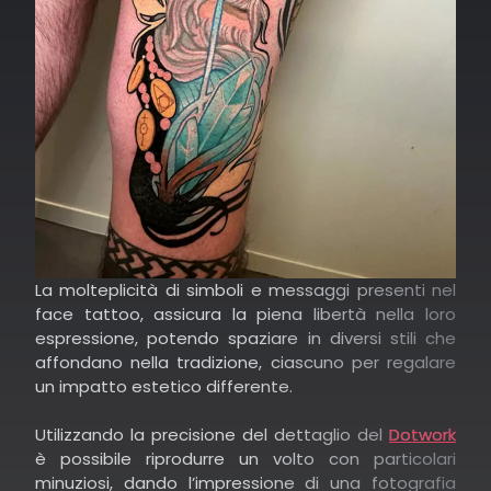
diventando simboli di forza, crescita e passione
per queste storie.
Personaggi della cultura pop: icone della
musica, del cinema o dei
fumetti
che, tatuate,
diventano emblemi di identità culturale e
appartenenza a una generazione o a un
movimento.
La molteplicità di simboli e messaggi presenti nel
face tattoo, assicura la piena libertà nella loro
espressione, potendo spaziare in diversi stili che
affondano nella tradizione, ciascuno per regalare
un impatto estetico differente.
Utilizzando la precisione del dettaglio del
Dotwork
è possibile riprodurre un volto con particolari
minuziosi, dando l’impressione di una fotografia