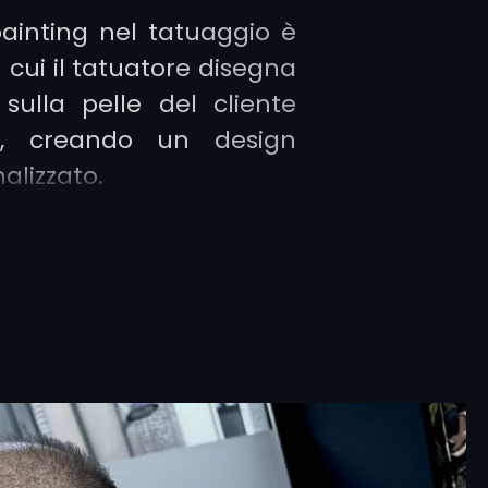
painting nel tatuaggio è
 cui il tatuatore disegna
sulla pelle del cliente
il, creando un design
alizzato.
 è utilizzato da artisti
rantire che il tatuaggio
ttamente la forma del
a un aspetto naturale e
 un approccio che si
 per la sua forte
zione, richiedendo una