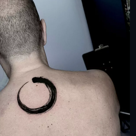
à nel disegno e offrendo
n’ampia libertà artistica.