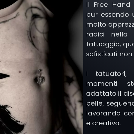
Il Free Hand 
pur essendo 
molto apprezz
radici nella 
tatuaggio, qu
sofisticati no
I tatuatori,
momenti st
adattato il di
pelle, seguen
lavorando con
e creativo.