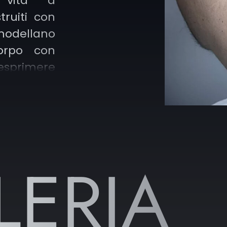
o vita a
truiti con
modellano
orpo con
sprimere
 stimolare
o tra nero
luidi crea
LERIA
.
’ordine è
ri artisti