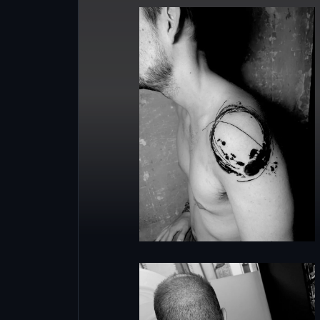
nell’apposito campo qui 
massimo entro un gi
contatteremo.