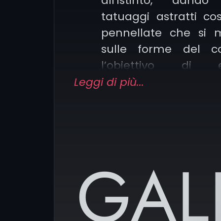
all’istinto, dand
tatuaggi astratti cos
pennellate che si 
sulle forme del c
l’obiettivo di e
emozioni, decorare e
Leggi di più...
chi lo osserva.
Blacwork: il contrast
pieno e dettagli più f
GAL
effetti visivi suggestivi
In Meno Uno la parola d
creatività, alcuni dei nost