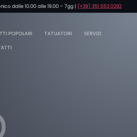
co dalle 10.00 alle 19.00 – 7gg |
(+39) 351 553 0292
TI POPOLARI
TATUATORI
SERVIZI
ATTI
D