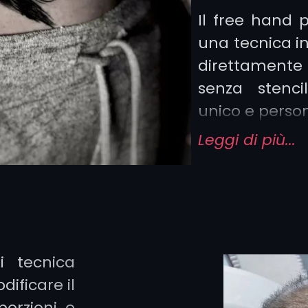
Il free hand 
una tecnica in
direttamente 
senza stenc
unico e person
Leggi di più...
Questo metodo
esperti per ga
segua perfe
corpo e abbi
armonico. È
i tecnica
distingue
dificare il
personalizza
porzioni e