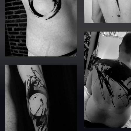
sotto, al
orno ti