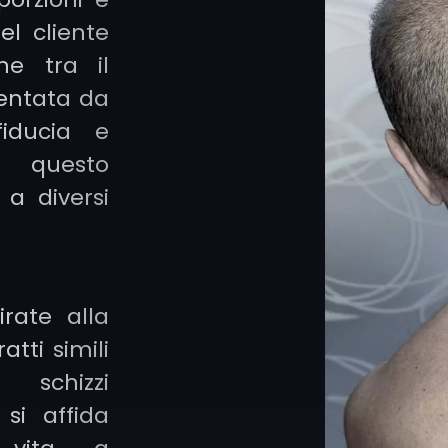
grande abilit
el cliente
al tatuatore u
ne tra il
mentata da
fiducia e
er questo
 a diversi
irate alla
atti simili
schizzi
a si affida