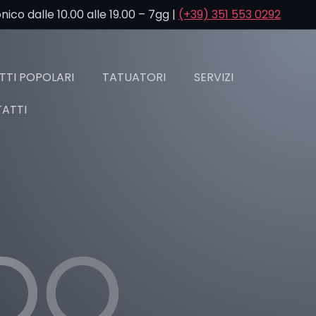
co dalle 10.00 alle 19.00 – 7gg |
(+39) 351 553 0292
TI POPOLARI
TATUATORI
SERVIZI
ATTI
TOO