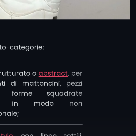
tto-categorie:
trutturato o
abstract
, per
i di mattoncini, pezzi
ti, forme squadrate
ste in modo non
onale;
tyle
, con linee sottili,