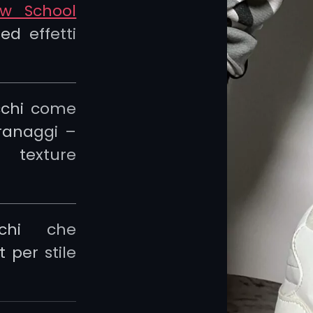
w School
ed effetti
cchi come
granaggi –
 texture
cchi che
 per stile