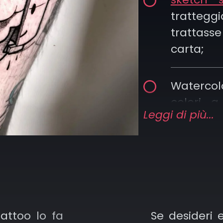
trattegg
trattasse
carta;
Watercol
colori a
Leggi di più...
morbide
che sfum
o alle min
Pop‑Cultu
blocchi 
attoo lo fa
Se desideri 
elemen