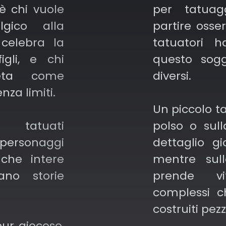
’è chi vuole
per tatuag
(Superh
lgico alla
partire osse
film/serie
 celebra la
tatuatori h
igli, e chi
questo sogg
reta come
diversi.
nza limiti.
Un piccolo t
 tatuati
polso o sul
 personaggi
dettaglio g
che intere
mentre sul
ano storie
prende v
complessi c
costruiti pez
ur giocoso,