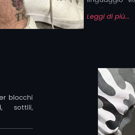
simili.
Leggi di più...
Proprio 
profondame
mood di chi ta
e di conseguen
utilizzati per
sono vari e se
per blocchi
, sottili,