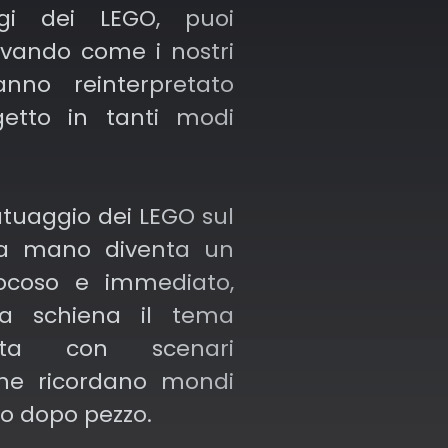
gi dei LEGO, puoi
ero LEGO, personaggi
rvando come i nostri
).
anno reinterpretato
etto in tanti modi
atuaggio dei LEGO sul
la mano diventa un
iocoso e immediato,
la schiena il tema
ita con scenari
he ricordano mondi
zo dopo pezzo.