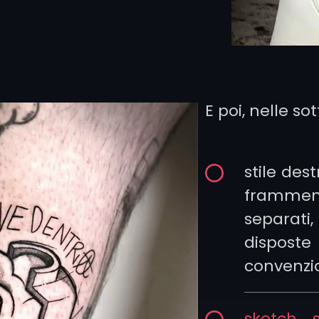
ifigure in
 pattern
i dall’art
ati.
E poi, nelle so
stile des
framment
separa
dispo
convenzi
sketch s