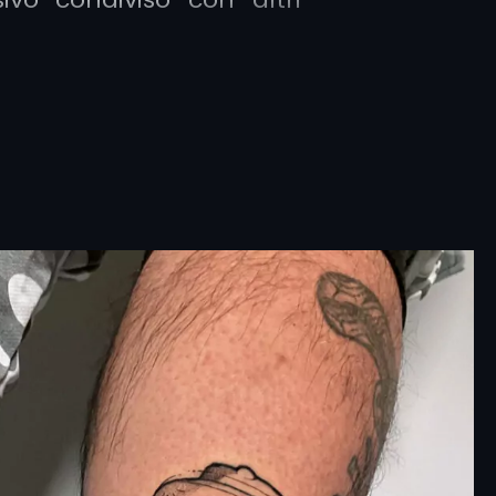
perché recente e
nte
contemporaneo
, il
tua i LEGO è molto vario,
za gli stili e le tecniche
 rappresentarli su pelle
mpre in trasformazione.