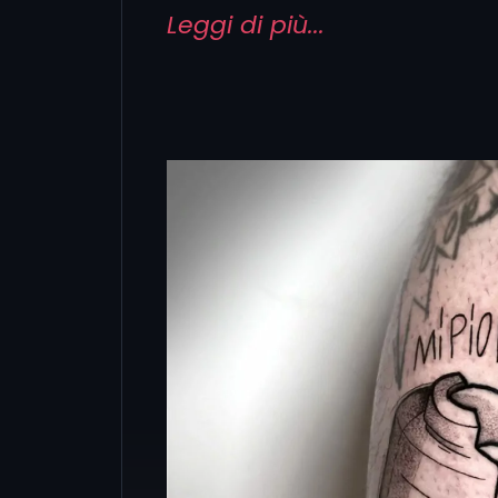
Black & Grey, per min
Leggi di più...
bianco e nero con
geometrici derivant
déco, eleganti e raffin