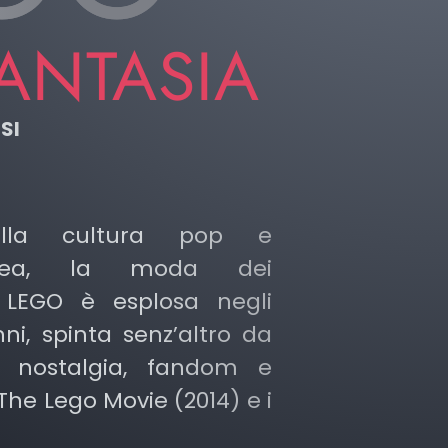
FANTASIA
SI
della cultura pop e
anea, la moda dei
 LEGO è esplosa negli
ni, spinta senz’altro da
i nostalgia, fandom e
 The Lego Movie (2014) e i