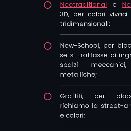
Neotraditional
e
Ne
3D, per colori vivaci 
tridimensionali;
New-School, per blo
se si trattasse di in
sbalzi meccanici,
metalliche;
Graffiti, per blo
richiamo la street-art
e colori;