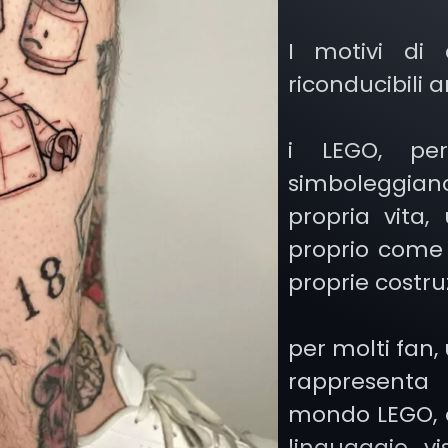
I motivi di
riconducibili a
i LEGO, pe
simboleggiano
propria vita,
proprio come 
proprie costru
per molti fan,
rappresent
mondo LEGO, 
linguaggio vi