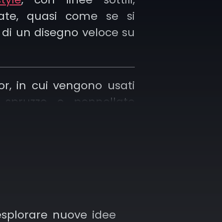
iate, quasi come se si
 di un disegno veloce su
or, in cui vengono usati
 spruzzo o pennellate
, come un acquerello
a attorno ai mattoncini
ifigure;
re, in cui le minifigure o
vengono combinati con
esplorare nuove idee
ti di cultura pop