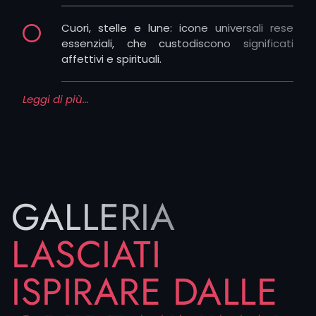
Cuori, stelle e lune: icone universali rese
essenziali, che custodiscono significati
affettivi e spirituali.
Leggi di più...
Frasi o lettere: piccole scritte minimaliste
che racchiudono ricordi personali o citazioni
importanti.
Se stai cercando idee di tatuaggi minimal, lasciati
ispirare dai nostri artisti: un tatuaggio minimal sul
GALLERIA
braccio, un piccolo simbolo geometrico sul polso,
un cuore stilizzato sulla caviglia, una scritta
LASCIATI
essenziale sul collo possono raccontare la tua
storia con delicatezza ed eleganza.
ISPIRARE DALLE
Sfoglia le immagini qui sotto per scoprire come i
nostri tatuatori reinterpretano lo stile minimal e