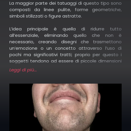
panorama del tattoo.
La maggior parte dei tatuaggi di questo tipo sono
composti da linee pulite, forme geometriche,
simboli stilizzati o figure astratte.
L’idea principale è quella di ridurre tutto
all’essenziale, eliminando quello che non è
necessario, creando disegni che trasmettono
un’emozione o un concetto attraverso l’uso di
pochi ma significativi tratti; proprio per questo i
soggetti tendono ad essere di piccole dimensioni
e creano impatto visivo grazie agli spazi vuoti.
Leggi di più...
Proprio per questo i tatuaggi minimal sono tra i più
versatili e permettono di trasformare concetti
universali in piccoli simboli dal grande valore.
Molte persone li scelgono per la loro eleganza
discreta, ma anche perché un disegno semplice
può custodire un messaggio molto intimo: