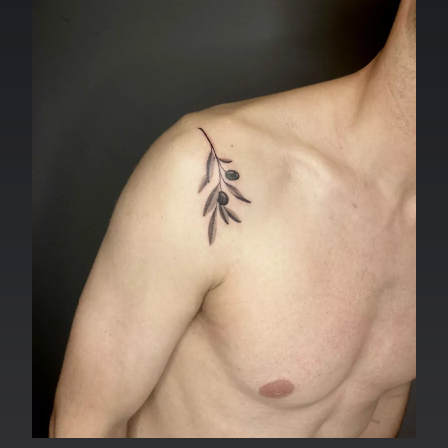
con tratti sottili e disegni ridotti, capaci però di
comunicare con forza.
Negli anni ’90 e 2000, con la diffusione di aghi più sottili
e di nuove tecniche di precisione, il minimal tattoo ha
cominciato a distinguersi come stile autonomo.
È stato adottato soprattutto in ambienti urbani e
cosmopoliti, dove il tatuaggio non era più solo un
segno di ribellione ma un mezzo di espressione
estetica e personale.
Oggi, il tatuaggio minimal rappresenta una fusione tra
antiche simbologie e sensibilità contemporanee. È
amato da chi cerca un segno discreto, elegante, facile
da portare in ogni contesto sociale, ma allo stesso
tempo ricco di significato.
Proprio questa combinazione di storia e modernità lo
rende uno degli stili più versatili e senza tempo del