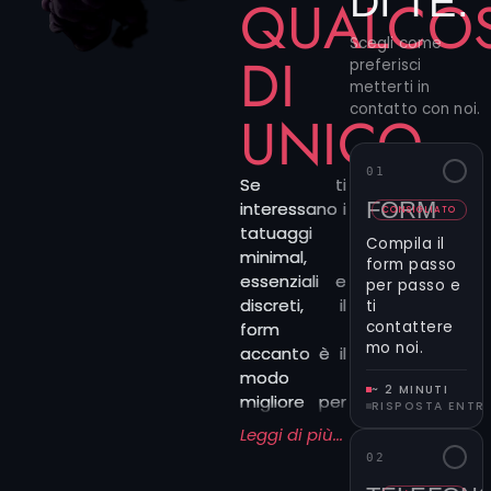
DI TE.
QUALCO
Scegli come
DI
preferisci
metterti in
contatto con noi.
UNICO
01
Se ti
FORM
interessano i
CONSIGLIATO
tatuaggi
Compila il
minimal,
form passo
essenziali e
per passo e
discreti, il
ti
contattere
form
mo noi.
accanto è il
modo
~ 2 MINUTI
migliore per
RISPOSTA ENTR
iniziare. Puoi
Leggi di più...
raccontarci
02
in poche