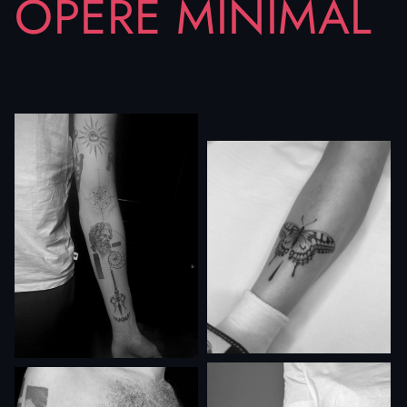
OPERE MINIMAL
prenota un incontro: insieme troveremo il disegno
perfetto per trasformare la semplicità in un segno
unico e personale.