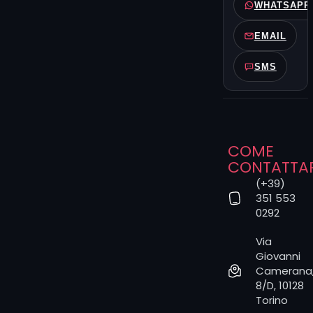
WHATSAPP
Dal primo
menu
EMAIL
selezioni lo
stile o la
SMS
corrente
preferita. Dal
secondo,
l’artista che
senti più in
linea. Se le
COME
tue scelte
CONTATTA
non
(+39)
coincidono,
351 553
penseremo
0292
noi a
suggerirti la
Via
persona più
Giovanni
adatta.
Camerana
8/D, 10128
Linee sottili,
Torino
simboli