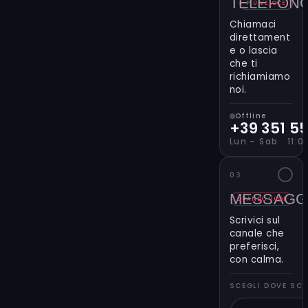
TELEFON
righe l’idea
PIÙ VELOCE
che hai e
Chiamaci
scegliere
direttament
come
e o lascia
che ti
preferisci
richiamiamo
proseguire:
noi.
inviare il
messaggio
Offline
allo “Studio”
+39 351 5
(così ti
Lun – Sab 11:00
richiamiamo
e troviamo
03
insieme
MESSAGG
l’artista
QUANDO VUOI
giusto)
Scrivici sul
oppure
canale che
scrivere
preferisci,
con calma.
direttamente
al tatuatore
SCEGLI DOVE SCR
che ti ispira.