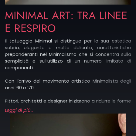
MINIMAL ART: TRA LINEE
E RESPIRO
Il tatuaggio Minimal si distingue per la sua estetica
sobria, elegante e molto delicata, caratteristiche
preponderanti nel Minimalismo che si concentra sulla
semplicità e sull’utilizzo di un numero limitato di
componenti.
Con l’arrivo del movimento artistico Minimalista degli
anni ’60 e ’70.
Pittori, architetti e designer iniziarono a ridurre le forme
al minimo indispensabile, privilegiando linee pulite,
Leggi di più...
geometrie essenziali e spazi vuoti.
Questo linguaggio visivo ha influenzato anche il mondo
del tatuaggio, portando molti artisti a sperimentare