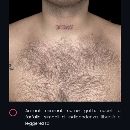
Linee geometriche e simboli astratti:
rappresentano equilibrio, armonia e ricerca
di stabilità interiore.
Fiori e piante stilizzate: un singolo ramo o un
petalo evocano crescita, rinascita e
bellezza naturale.
Animali minimal: come gatti, uccelli o
farfalle, simboli di indipendenza, libertà e
leggerezza.