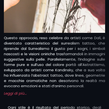
dettaglio.
Nel corso dei decenni si svilupparono correnti che
spostarono progressivamente l’attenzione dalla realtà
esterna alla ricerca sulla forma, sul colore e sulla
soggettività, aprendo la strada all’esplorazione del
mondo interiore e irrazionale.
Questo approccio, reso celebre da artisti come Dalí, è
diventato caratteristico del surrealism tattoo, che
riprende dal Surrealismo il gusto per i sogni, i simboli
nascosti e le visioni oniriche trasformandoli in immagini
suggestive sulla pelle. Parallelamente, l’indagine sulle
forme pure e sull’uso del colore portò all’Astrattismo,
sviluppato da artisti come Kandinsky, che a sua volta
ha influenzato l’abstract tattoo, dove linee, geometrie
e macchie cromatiche non descrivono la realtà ma
evocano emozioni e stati d’animo personali.
Leggi di più...
Proprio questa libertà creativa si ritrova anche nel free
hand painting applicato al tatuaggio, una tecnica che
permette di disegnare direttamente sulla pelle senza
Ogni stile è il risultato del periodo storico, degli