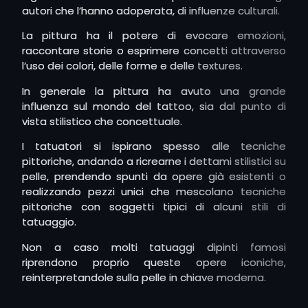
stencil, seguendo le forme del corpo e lasciando
autori che l’hanno adoperata, di influenze culturali.
spazio all’improvvisazione artistica.
La pittura ha il potere di evocare emozioni,
Nel corso degli anni si sono susseguiti anche i soggetti
raccontare storie o esprimere concetti attraverso
rappresentati nella pittura e, accanto a paesaggi e
l’uso dei colori, delle forme e delle textures.
scene di
natura
, grande spazio hanno trovato i ritratti.
In generale la pittura ha avuto una grande
Il ritratto è uno dei generi più antichi e affascinanti della
influenza sul mondo del tattoo, sia dal punto di
pittura, nato per celebrare sovrani, figure religiose e
vista stilistico che concettuale.
personaggi storici, ma col tempo diventato anche uno
strumento per indagare l’identità e l’animo umano.
I tatuatori si ispirano spesso alle tecniche
pittoriche, andando a ricrearne i dettami stilistici su
Ritraendo spesso
volti
gli artisti hanno cercato non solo
pelle, prendendo spunti da opere già esistenti o
di riprodurre le sembianze, ma di catturare emozioni e
realizzando pezzi unici che mescolano tecniche
stati interiori: basti pensare ai ritratti rinascimentali di
pittoriche con soggetti tipici di alcuni stili di
Leonardo da Vinci o Raffaello, alla potenza drammatica
tatuaggio.
dei personaggi di Caravaggio.
Non a caso molti tatuaggi dipinti famosi
riprendono proprio queste opere iconiche,
reinterpretandole sulla pelle in chiave moderna.