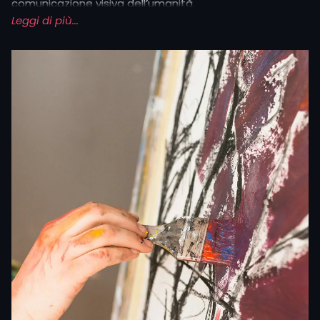
comunicazione visiva dell’umanità.
Leggi di più...
Con il passare dei secoli la pittura si è evoluta,
passando dalle decorazioni murali delle civiltà antiche
alle opere su tavola e tela, fino a diventare una delle
espressioni artistiche più importanti della cultura
mondiale.
Consiste nell’applicazione di pigmenti su una superficie,
come tela, legno, carta, o altre basi, utilizzando vari
strumenti (pennelli, spatole,
mani
, ecc.).
Nel corso della storia si è sviluppata andando a creare
molteplici stili e tecniche, dal
realismo
all’
astrattismo
,
dall’impressionismo al
surrealismo
, e molte altre
correnti artistiche.
Con l’Impressionismo, per esempio, la pittura rompe i
canoni accademici dell’epoca e inizia a privilegiare la
percezione soggettiva della realtà: luce, colore e
movimento diventano protagonisti, soprattutto nei
paesaggi
, dove l’atmosfera del momento conta più del