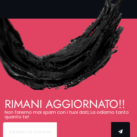
Per progetti
ampi o ricchi
di dettagli
possiamo
fissare un
incontro
dedicato,
così ogni
scelta sarà
studiata con
calma.
WhatsApp
ed email
restano a
RIMANI AGGIORNATO!!
disposizione,
ma il form è
Non faremo mai spam con i tuoi dati; La odiamo tanto
quanto te!
pensato
proprio per
aiutarti a