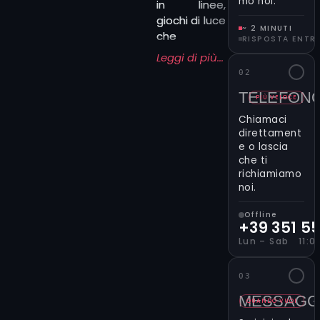
mo noi.
in linee,
giochi di luce
~ 2 MINUTI
che
RISPOSTA ENTR
diventano
Leggi di più...
ombre sulla
02
pelle,
TELEFON
composizioni
PIÙ VELOCE
che
Chiamaci
ricordano
direttament
quadri o
e o lascia
che ti
affreschi.
richiamiamo
Portare
noi.
questa
influenza
Offline
significa
+39 351 5
scegliere un
Lun – Sab 11:00
tatuaggio
che va oltre
03
il semplice
MESSAGG
disegno, un
QUANDO VUOI
segno che