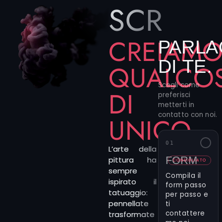
SCRIVIC
CREIAM
PARLA
DI TE.
QUALCO
Scegli come
DI
preferisci
metterti in
contatto con noi.
UNICO
01
L’arte della
FORM
pittura ha
CONSIGLIATO
sempre
Compila il
ispirato il
form passo
tatuaggio:
per passo e
pennellate
ti
contattere
trasformate