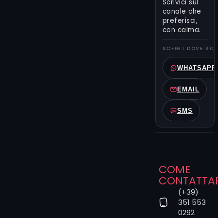
Scrivici sul
dialoga con
canale che
la tradizione
preferisci,
con calma.
artistica e la
reinterpreta
SCEGLI DOVE SCR
in chiave
personale.
WHATSAPP
Puoi iniziare
EMAIL
raccontando
la tua idea
SMS
direttamente
nel form.
Non serve
avere già
tutto
definito:
COME
anche un
CONTATTA
riferimento
(+39)
a un dipinto,
351 553
a un artista
0292