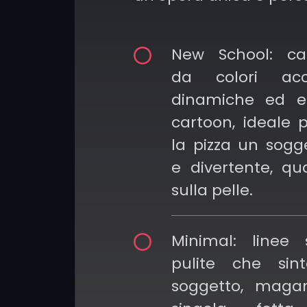
culturali e l’imm
legato all’Italia nel 
New School: car
da colori acce
dinamiche ed es
cartoon, ideale 
la pizza un sogge
e divertente, qu
sulla pelle.
Minimal: linee 
pulite che sint
soggetto, maga