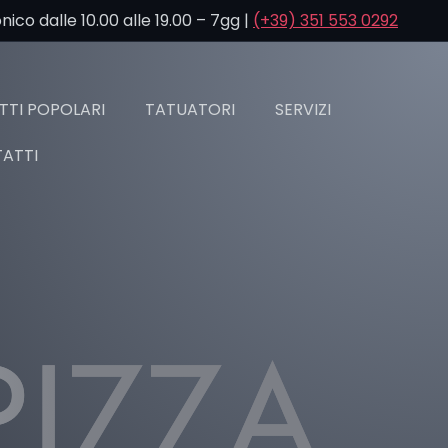
co dalle 10.00 alle 19.00 – 7gg |
(+39) 351 553 0292
TI POPOLARI
TATUATORI
SERVIZI
ATTI
PIZZA