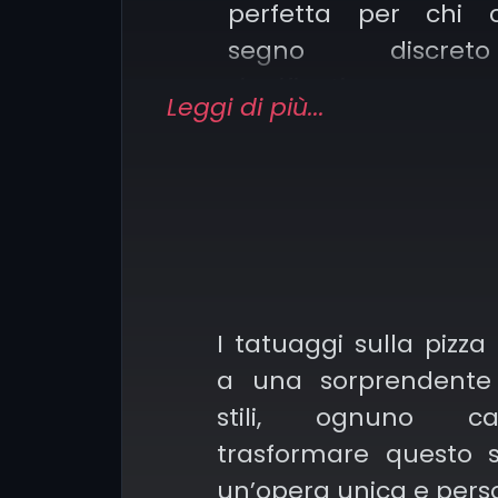
perfetta per chi 
segno discr
significativo.
Leggi di più...
Pizza con birra
connessione con l’ami
festa.
Pizza con mandolino:
I tatuaggi sulla pizza
richiamo allo st
a una sorprendente 
italiano, spesso scelt
stili, ognuno c
ironico per cele
trasformare questo 
maniera giocosa l
un’opera unica e pers