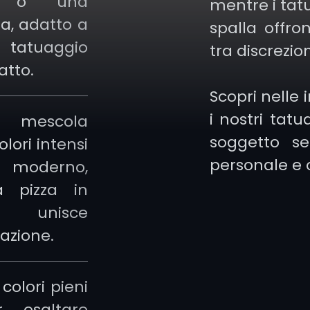
ta o una
mentre i tatu
ata, adatto a
spalla offron
tatuaggio
tra discrezion
atto.
Scopri nelle
i nostri tat
l: mescola
soggetto se
olori intensi
personale e o
 moderno,
a pizza in
e unisce
vazione.
 colori pieni
 esaltare