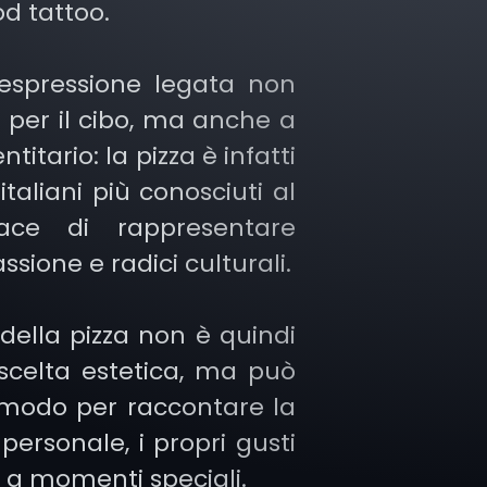
d tattoo.
spressione legata non
 per il cibo, ma anche a
titario: la pizza è infatti
italiani più conosciuti al
ce di rappresentare
assione e radici culturali.
della pizza non è quindi
scelta estetica, ma può
 modo per raccontare la
 personale, i propri gusti
ti a momenti speciali.