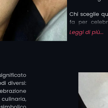
Chi sceglie q
fa per celeb
gioia di viv
Leggi di più...
colorata ta
trasmettere 
mentre un dise
schiena div
tradizione.
ignificato
i diversi:
Il tatuaggio de
ebrazione
diversi, dal
m
culinaria,
trova un forte
simbolico