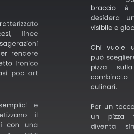
aginario
braccio è
mondo.
desidera u
atterizzato
visibile e gio
si, linee
agerazioni
Chi vuole 
per rendere
può sceglier
tto ironico
pizza sull
asi pop-art
combinato 
culinari.
semplici e
Per un tocco
etizzano il
un pizza 
ri con una
diventa si