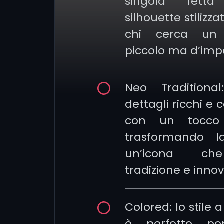
singola fet
silhouette stilizz
chi cerca un 
piccolo ma d’imp
Neo Traditiona
dettagli ricchi e c
con un tocco
trasformando l
un’icona ch
tradizione e inno
Colored: lo stile a
è perfetto per