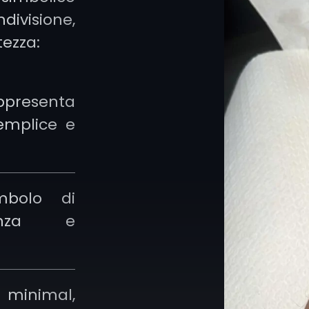
amano giocar
ivisione,
senza prenders
tezza:
In altri cas
simbolo di a
ppresenta
come accade
emplice e
emblema della 
mbolo di
ienza e
 minimal,