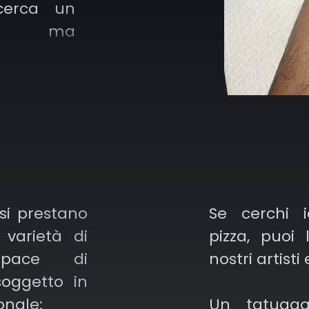
cerca un
eto ma
 o vino:
cizia e la
 un chiaro
 si prestano
Se cerchi i
ereotipo
varietà di
pizza, puoi l
o con tono
apace di
nostri artisti 
brare in
soggetto in
e radici
onale:
Un tatuagg