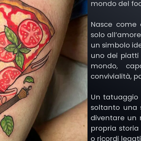
mondo del foo
Nasce come e
solo all’amore
un simbolo iden
uno dei piatti 
mondo, capa
convivialità, p
Un tatuaggio 
soltanto una 
diventare un
propria storia
o ricordi lega