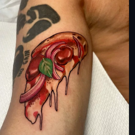
e con l’arte del tattoo
i troppo sul serio.
i, però, diventa anche
ppartenenza culturale,
 a chi lo vede come
propria italianità.