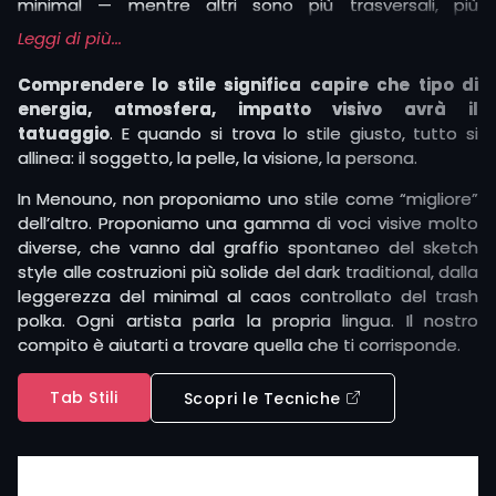
minimal — mentre altri sono più trasversali, più
contaminati.
Leggi di più...
Un tatuatore può usare una stessa tecnica (ad
Comprendere lo stile significa capire che tipo di
esempio, la linea sottile) in due stili completamente
energia, atmosfera, impatto visivo avrà il
diversi: uno illustrativo, l’altro geometrico. Oppure può
tatuaggio
. E quando si trova lo stile giusto, tutto si
usare più tecniche per restare dentro un solo stile: un
allinea: il soggetto, la pelle, la visione, la persona.
surrealismo costruito con ombreggiature a mano
libera, campiture nette o tratteggio.
In Menouno, non proponiamo uno stile come “migliore”
dell’altro. Proponiamo una gamma di voci visive molto
diverse, che vanno dal graffio spontaneo del sketch
style alle costruzioni più solide del dark traditional, dalla
leggerezza del minimal al caos controllato del trash
polka. Ogni artista parla la propria lingua. Il nostro
compito è aiutarti a trovare quella che ti corrisponde.
Tab Stili
Scopri le Tecniche