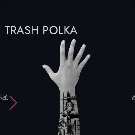
TRASH POLKA
TERAL
LA
CROLL
S