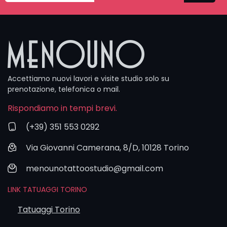
alla volta,
fino a
diventare il
progetto
definitivo.
Se invece
Accettiamo nuovi lavori e visite studio solo su
hai un’idea
prenotazione, telefonica o mail.
più semplice
e chiara —
Rispondiamo in tempi brevi.
un soggetto
piccolo, un
(+39) 351 553 0292
simbolo ben
Via Giovanni Camerana, 8/D, 10128 Torino
definito —
puoi anche
menounotattoostudio@gmail.com
passare in
studio. In
LINK TATUAGGI TORINO
tanti casi
riusciamo a
Tatuaggi Torino
tatuarti in
giornata,