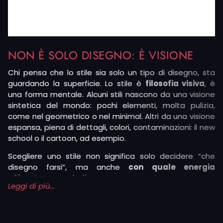
NON È SOLO DISEGNO: È VISIONE
Chi pensa che lo stile sia solo un tipo di disegno, sta
guardando la superficie. Lo stile è
filosofia visiva
, è
una forma mentale. Alcuni stili nascono da una visione
sintetica del mondo: pochi elementi, molta pulizia,
come nel geometrico o nel minimal. Altri da una visione
espansa, piena di dettagli, colori, contaminazioni: il new
school o il cartoon, ad esempio.
Scegliere uno stile non significa solo decidere “che
disegno farsi”, ma anche
con quale energia
affrontare quel disegno
. Vuoi qualcosa che resti
Leggi di più...
discreto, sobrio, che sembri uscito da una stampa
giapponese antica? Oppure vuoi qualcosa che urli,
esploda, che si noti da lontano?
Vuoi un lettering che sembri inciso nella pelle o uno che