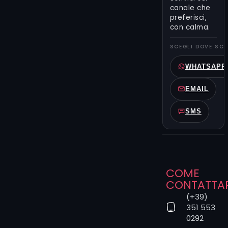
cellulare).
canale che
preferisci,
Il form è il
con calma.
modo
migliore per
SCEGLI DOVE SCR
raccontarci
WHATSAPP
cosa hai in
mente. Puoi
EMAIL
dirci la zona
del corpo, le
SMS
dimensioni
che
immagini,
allegare una
foto
d’ispirazione
COME
o scegliere
CONTATTA
direttamente
(+39)
il tatuatore.
351 553
Se preferisci,
0292
lascia a noi il