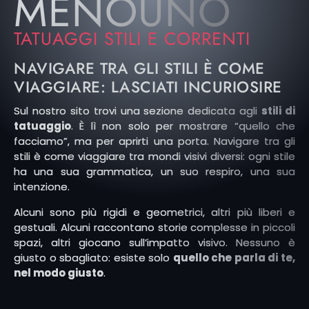
MENOUNO
TATUAGGI STILI E CORRENTI
NAVIGARE TRA GLI STILI È COME
VIAGGIARE: LASCIATI INCURIOSIRE
Sul nostro sito trovi una sezione dedicata agli
stili di
tatuaggio
. È lì non solo per mostrare “quello che
facciamo”, ma per aprirti una porta. Navigare tra gli
stili è come viaggiare tra mondi visivi diversi: ogni stile
ha una sua grammatica, un suo respiro, una sua
intenzione.
Alcuni sono più rigidi e geometrici, altri più liberi e
gestuali. Alcuni raccontano storie complesse in piccoli
spazi, altri giocano sull’impatto visivo. Nessuno è
giusto o sbagliato: esiste solo
quello che parla di te,
nel modo giusto
.