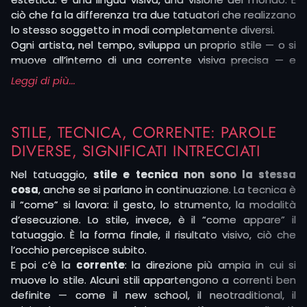
ciò che fa la differenza tra due tatuatori che realizzano
lo stesso soggetto in modi completamente diversi.
Ogni artista, nel tempo, sviluppa un proprio stile — o si
muove all’interno di una corrente visiva precisa — e
decide come farla evolvere, integrando influenze,
Leggi di più...
riferimenti, errori e intuizioni.
In uno studio come
Menouno
, lo stile non è solo una
STILE, TECNICA, CORRENTE: PAROLE
scelta grafica: è il cuore di ogni progetto. I nostri
tatuatori lavorano su uno, massimo due stili, portati
DIVERSE, SIGNIFICATI INTRECCIATI
avanti con coerenza e intenzione. Non c’è chi fa tutto.
Nel tatuaggio,
stile e tecnica non sono la stessa
C’è chi ha fatto una scelta. Questo permette a ogni
cosa
, anche se si parlano in continuazione. La tecnica è
artista di costruire un linguaggio personale, maturo,
il “come” si lavora: il gesto, lo strumento, la modalità
con radici profonde e una voce riconoscibile.
d’esecuzione. Lo stile, invece, è il “come appare” il
Chi entra in studio per tatuarsi, spesso non cerca solo
tatuaggio. È la forma finale, il risultato visivo, ciò che
un soggetto — cerca
il modo
in cui quel soggetto può
l’occhio percepisce subito.
essere interpretato. E quello è sempre legato allo stile.
E poi c’è la
corrente
: la direzione più ampia in cui si
muove lo stile. Alcuni stili appartengono a correnti ben
definite — come il new school, il neotraditional, il