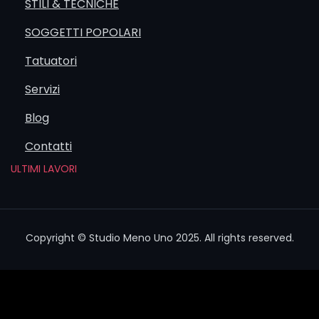
STILI & TECNICHE
senza
lunghe
SOGGETTI POPOLARI
attese.
Tatuatori
Rispondiamo
sempre il più
Servizi
velocemente
Blog
possibile,
che tu ci
Contatti
scriva dal
form, su
ULTIMI LAVORI
WhatsApp o
al telefono.
Ma resta il
fatto che il
Copyright © Studio Meno Uno 2025. All rights reserved.
form è il
canale più
completo: ci
permette di
raccogliere