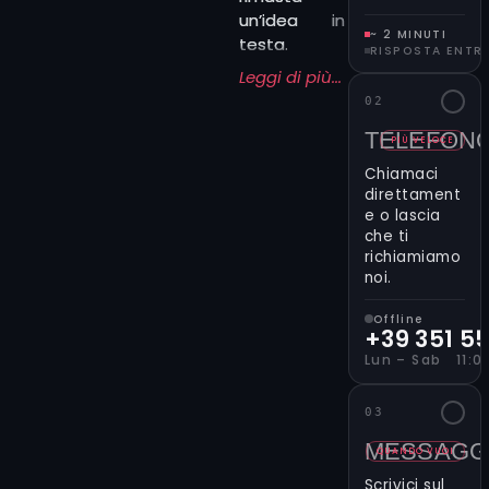
un’idea in
~ 2 MINUTI
testa.
RISPOSTA ENTR
Magari
Leggi di più...
un’immagine
02
precisa.
TELEFON
Oppure solo
PIÙ VELOCE
una
Chiamaci
sensazione,
direttament
uno stile che
e o lascia
ti richiama
che ti
richiamiamo
più di altri. In
noi.
ogni caso, il
passo
Offline
successivo è
+39 351 5
semplice:
Lun – Sab 11:00
scrivici nel
form qui
03
accanto (o
MESSAGG
qui sotto se
QUANDO VUOI
sei da
Scrivici sul