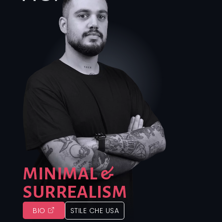
MINIMAL &
SURREALISM
BIO
STILE CHE USA