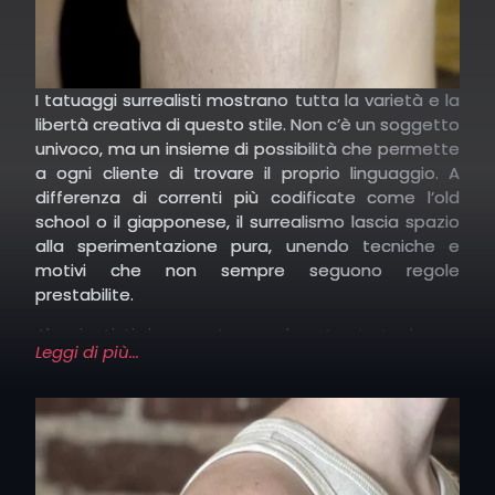
I tatuaggi surrealisti mostrano tutta la varietà e la
libertà creativa di questo stile. Non c’è un soggetto
univoco, ma un insieme di possibilità che permette
a ogni cliente di trovare il proprio linguaggio. A
differenza di correnti più codificate come l’old
school o il giapponese, il surrealismo lascia spazio
alla sperimentazione pura, unendo tecniche e
motivi che non sempre seguono regole
prestabilite.
Alcuni artisti si concentrano sul contrasto tra luce e
Leggi di più...
ombra, creando composizioni che evocano stati
emotivi contrastanti, mentre altri prediligono l’uso
del colore per trasmettere energia, caos o
armonia. Nel nostro studio MenoUno, ogni
tatuatore interpreta il surrealism tattoo con un
approccio personale: c’è chi si ispira al realismo