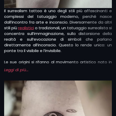
Il surrealism tattoo è uno degli stili più affascinanti e
complessi del tatuaggio moderno, perché nasce
dall’incontro fra arte e inconscio. Diversamente da altri
stili più
realistici
o tradizionali, un tatuaggio surrealista si
concentra sull’immaginazione, sulla distorsione della
realtà e sull’evocazione di simboli che parlano
direttamente all’inconscio. Questo lo rende unico: un
ponte tra il visibile e l’invisibile.
Le sue origini si rifanno al movimento artistico nato in
Europa negli anni Venti, ispirato alle teorie di Freud e al
Leggi di più...
sogno come strumento di conoscenza. In pittura e
scultura, artisti come Dalí o Magritte hanno aperto la
strada a un linguaggio visivo fatto di associazioni
insolite, accostamenti stranianti e atmosfere oniriche. Il
surrealism tattoo riprende questo immaginario e lo
traduce sulla pelle, unendo disegno, fantasia e un forte
impatto simbolico.