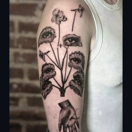
visionario, chi lavora con tratti spezzati e
contaminazioni astratte, chi ancora sperimenta
con elementi del
trash polka
o con linee
illustrative
per dare maggiore intensità al disegno.
Tra i soggetti più richiesti rientrano metamorfosi di
volti e corpi, paesaggi impossibili che sembrano
provenire dai sogni, figure antropomorfe o ibride e
simboli esoterici rivisitati in chiave onirica. Un
tatuaggio surrealista può quindi diventare un
manifesto di identità personale, un’opera che
custodisce emozioni difficili da raccontare a parole
e che trova nella pelle la tela perfetta.
Scegliere questo stile significa abbracciare la
libertà creativa e permettere al tatuatore di
trasformare la tua idea in un’opera senza tempo,
che rispecchi il tuo mondo interiore.