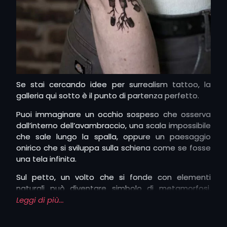
Se stai cercando idee per surrealism tattoo, la
galleria qui sotto è il punto di partenza perfetto.
Puoi immaginare un occhio sospeso che osserva
dall’interno dell’avambraccio, una scala impossibile
che sale lungo la spalla, oppure un paesaggio
onirico che si sviluppa sulla schiena come se fosse
una tela infinita.
Sul petto, un volto che si fonde con elementi
naturali può diventare simbolo di metamorfosi,
mentre un tatuaggio surrealista sulla coscia o sulla
Leggi di più...
gamba permette di raccontare intere scene,
ricche di dettagli e colori.