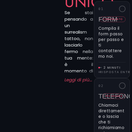
UNICO
01
Se stai
FORM
pensando a
CONSIGLIATO
un
Compila il
surrealism
form passo
tattoo, non
per passo e
lasciarlo
ti
contattere
fermo nella
mo noi.
tua mente:
è il
~ 2 MINUTI
momento di
RISPOSTA ENTR
renderlo
Leggi di più...
concreto.
02
Con il form
TELEFON
qui accanto
PIÙ VELOCE
puoi parlarci
Chiamaci
direttamente
direttament
della tua
e o lascia
che ti
idea, in
richiamiamo
modo