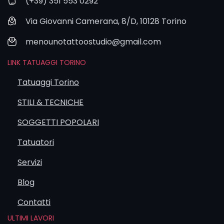
(+39) 351 553 0292
Se invece
Via Giovanni Camerana, 8/D, 10128 Torino
cerchi
qualcosa di
menounotattoostudio@gmail.com
più piccolo o
vuoi solo
LINK TATUAGGI TORINO
scoprire lo
studio, puoi
Tatuaggi Torino
tatuarti
anche in
STILI & TECNICHE
giornata.
SOGGETTI POPOLARI
Naturalmente
ci puoi
Tatuatori
contattare
anche via
Servizi
email o
WhatsApp,
Blog
ma il form
rimane il
Contatti
modo più
ULTIMI LAVORI
veloce e