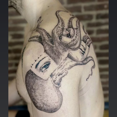
orologi sciolti o frantumati, chiaro richiamo a
Dalí e alla percezione soggettiva del tempo.
Chi sceglie i tatuaggi surrealisti lo fa perché cerca un
linguaggio intimo, personale, spesso legato a emozioni
profonde o a momenti di trasformazione. Ogni
soggetto diventa una metafora, un codice che
racchiude una verità nascosta, un segreto che parla
attraverso immagini enigmatiche.