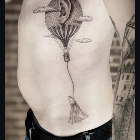
Dal punto di vista estetico, lo stile si riconosce per il
contrasto tra dettagli iper-realistici e forme impossibili,
per le metamorfosi continue tra uomo e
natura
, per i
colori intensi o, al contrario, per l’uso del bianco e nero
che accentua la drammaticità. Tecniche come il
dotwork
, il
whip shading
o l’acquerello vengono spesso
usate per amplificare l’effetto visionario e rendere
ancora più viva l’atmosfera surreale.