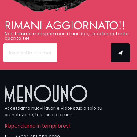
uniscono
reale e
immaginario,
RIMANI AGGIORNATO!!
costruiremo
insieme il
Non faremo mai spam con i tuoi dati; La odiamo tanto
quanto te!
tuo
tatuaggio
surrealista
passo dopo
passo. Per
progetti
complessi
fissiamo
sempre un
incontro
dedicato,
Accettiamo nuovi lavori e visite studio solo su
così ogni
prenotazione, telefonica o mail.
dettaglio è
Rispondiamo in tempi brevi.
sviluppato al
meglio.