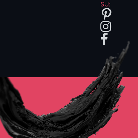
SU:
ti ispira di
più. Se le
due scelte
non
combaciano
del tutto, ci
penseremo
noi a trovare
la persona
giusta per
portare
avanti il tuo
progetto.
Che tu
voglia
elementi
onirici, figure
visionarie o
composizioni
che