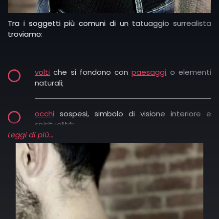
Tra i soggetti più comuni di un tatuaggio surrealista
troviamo:
volti
che si fondono con
paesaggi
o elementi
naturali;
occhi
sospesi, simbolo di visione interiore e
spiritualità;
Leggi di più...
animali
fantastici, che uniscono parti di creature
diverse;
elementi architettonici impossibili, scale che
non portano a nulla o torri sospese;