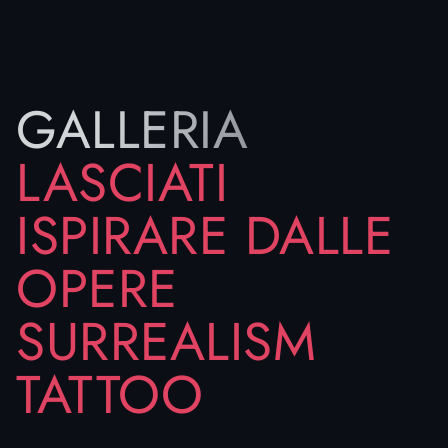
Molti clienti scelgono i tatuaggi surrealisti sul
braccio, trasformandolo in un mosaico di visioni
che si intrecciano con il movimento naturale dei
muscoli, altri preferiscono la nuca o il lato del collo,
GALLERIA
dove un piccolo soggetto diventa segreto e
potente.
LASCIATI
La bellezza del surrealism tattoo sta proprio nella
sua adattabilità: ogni posizione del corpo può
ISPIRARE DALLE
diventare parte integrante della composizione,
aggiungendo forza e profondità al messaggio.
OPERE
Esplora gli stili dei nostri tatuatori, lasciati ispirare
dalle opere già realizzate e immagina come la tua
SURREALISM
idea possa trasformarsi in un linguaggio personale
e unico.
TATTOO
Ogni progetto è pensato insieme a te, con la
possibilità di giocare con dimensioni, dettagli e
atmosfere: il risultato sarà un tatuaggio che non
solo decora, ma racconta.