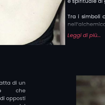
e spirituale d
Tra i simboli 
nell’alchemica
Leggi di più...
uroboro:
la coda,
simbol
l’autosuff
di vita
ratta di un
richiama
ico che
ciclicità 
di opposti