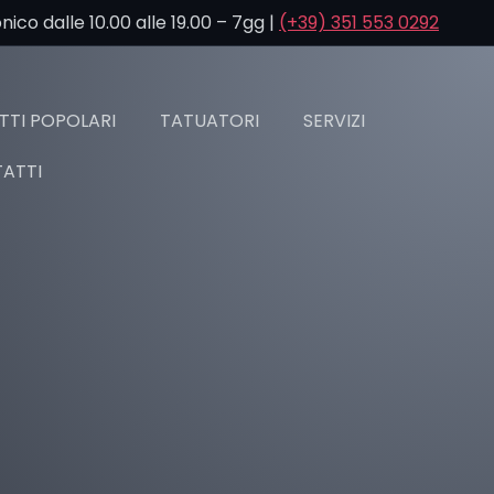
co dalle 10.00 alle 19.00 – 7gg |
(+39) 351 553 0292
TI POPOLARI
TATUATORI
SERVIZI
ATTI