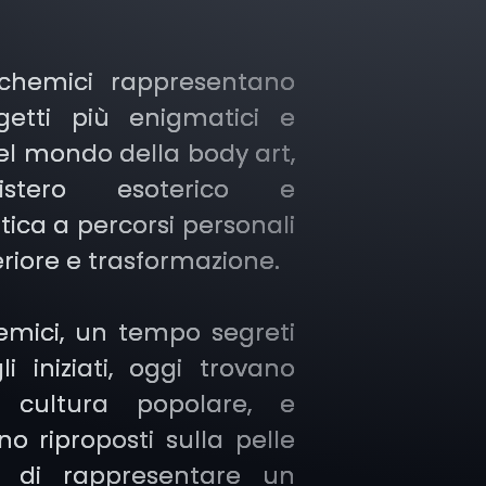
lchemici rappresentano
etti più enigmatici e
el mondo della body art,
stero esoterico e
ica a percorsi personali
teriore e trasformazione.
hemici, un tempo segreti
li iniziati, oggi trovano
a cultura popolare, e
o riproposti sulla pelle
a di rappresentare un