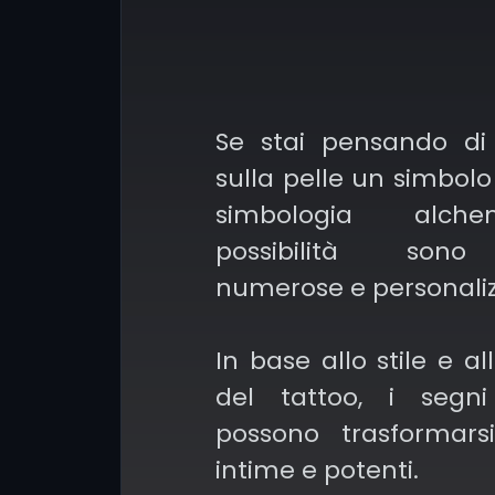
semplici ed essen
cariche di significati;
Se stai pensando di
Neotraditional e Ne
sulla pelle un simbolo
che combinano color
simbologia alch
che possono esse
possibilità son
specialmente nell’e
numerose e personalizz
di simboli alchemic
Rubedo;
In base allo stile e al
del tattoo, i segni
blackwork e dotw
possono trasformars
utilizzano il nero e i
intime e potenti.
creare texture e prof