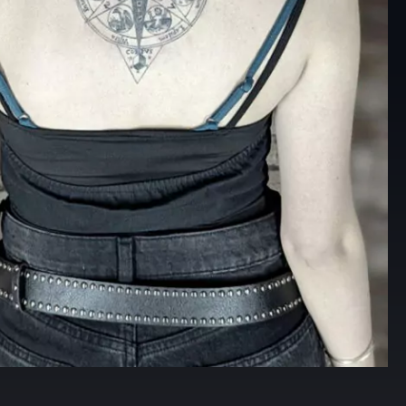
 su pelle possono essere
ntati singolarmente o
i;
: il colore rosso
imia simboleggia la fase
della Grande Opera,
e degli opposti e la
ione dell’androgino;