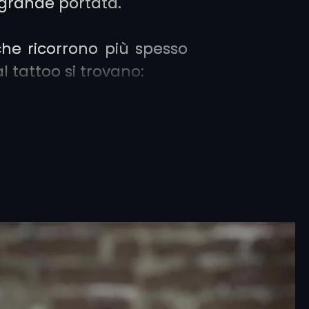
i grande portata.
che ricorrono più spesso
l tattoo si trovano:
 serpente che si morde
 formando un cerchio,
eggia l’eternità,
icienza e il ciclo infinito
 e morte. L’immagine
 il senso di rinascita e
dell’esistenza;