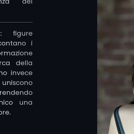
nza del
Pietra F
rapprese
rappre
: figure
spiritual
contano i
tatuaggi
ormazione
attrave
erca della
concen
ono invece
triango
uniscono
l’armo
, rendendo
universal
emico una
ore.
quattro 
aria e f