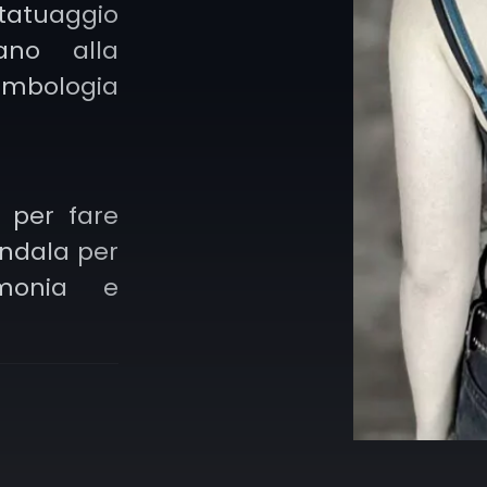
 tatuaggio
materia,
ano alla
rapprese
imbologia
combinat
rubedo
nell’alch
o per fare
finale 
andala per
l’union
rmonia e
realizzaz
o da linee
ati, adatto
e forme