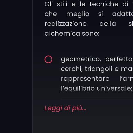
Gli stili e le tecniche di
che meglio si adatt
realizzazione della s
alchemica sono:
geometrico, perfett
cerchi, triangoli e m
rappresentare l’a
l’equilibrio universale;
Leggi di più...
Minimal, caratterizzat
pulite e simboli stilizz
per creare dell