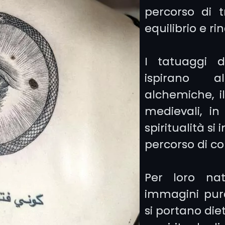
percorso di t
equilibrio e ri
I tatuaggi d
ispirano a
alchemiche, il
medievali, in 
spiritualità si
percorso di c
Per loro na
immagini pur
si portano die