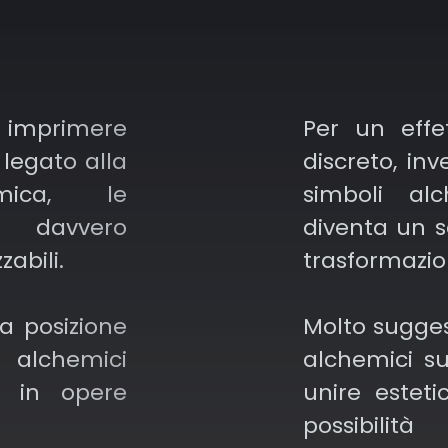
ziali, ma
 imprimere
Per un effe
w School,
 legato alla
discreto, inv
i vivaci e
emica, le
simboli al
re utili
o davvero
diventa un s
spressione
abili.
trasformazio
i come il
la posizione
Molto sugges
 alchemici
alchemici sul
ork, che
i in opere
unire esteti
l punto per
possibili
ondità per