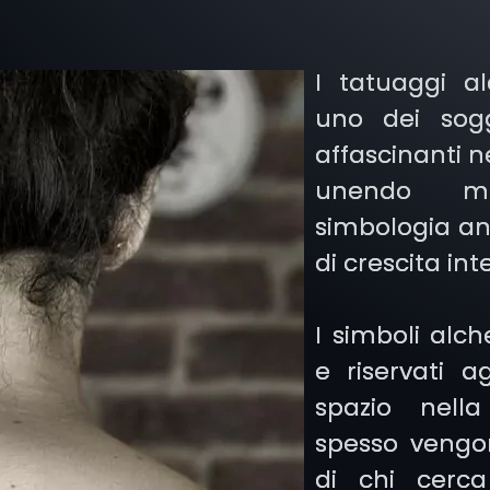
I tatuaggi a
uno dei sogg
affascinanti n
unendo mi
simbologia ant
di crescita in
I simboli alc
e riservati ag
spazio nell
spesso vengon
di chi cerc