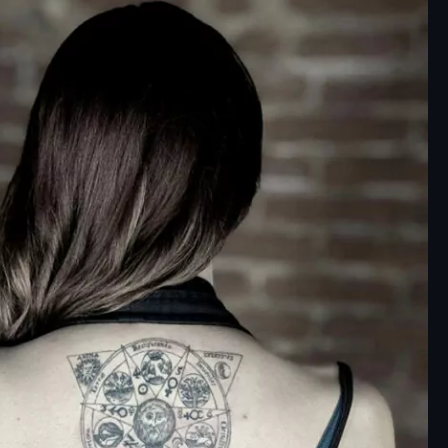
ilosofale: uno dei più
ntativi dell’alchimia,
senta la perfezione
e e l’immortalità, e nei
 viene spesso espressa
rso forme geometriche
triche (cerchio o
lo, che simboleggiano
nia e l’equilibrio
e);
elementi: terra, acqua,
uoco, fondamenti della