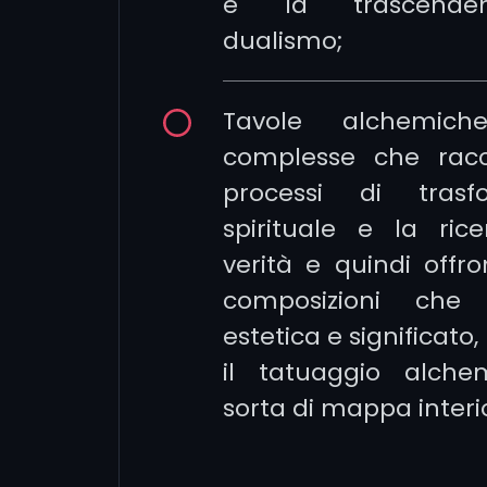
e la trascende
dualismo;
Tavole alchemiche
complesse che rac
processi di trasf
spirituale e la ric
verità e quindi offr
composizioni che 
estetica e significato
il tatuaggio alch
sorta di mappa interi