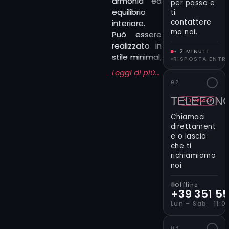
armonia ed
per passo e
equilibrio
ti
contattere
interiore.
mo noi.
Può essere
realizzato in
~ 2 MINUTI
stile minimal,
RISPOSTA ENTR
geometrico,
Leggi di più...
realistico o
02
come parte
TELEFON
di una
PIÙ VELOCE
composizione
Chiamaci
più ampia
direttament
con altri
e o lascia
che ti
elementi
richiamiamo
naturali. Con
noi.
il form qui
accanto
Offline
puoi
+39 351 5
scegliere se
Lun – Sab 11:00
contattare
lo “Studio”
03