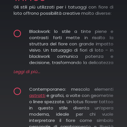
Gli stili più utilizzati per i tatuaggi con fiore di
loto offrono possibilità creative molto diverse:
Occidente e Grecia antica: richiamo alla
purezza e all’armonia.
Blackwork: lo stile a tinte piene e
Egitto antico: collegato alla vita, al sole e alla
contrasti forti mette in risalto la
rinascita.
struttura del fiore con grande impatto
visivo. Un tatuaggio di fiori di loto – in
blackwork comunica potenza e
Cina e altre culture orientali: portafortuna e
decisione, trasformando la delicatezza
prosperità.
del soggetto in un simbolo di forza
Leggi di più...
interiore e stabilità.
Contemporaneo: mescola elementi
Minimal e fine line: perfetto per chi
astratti
e grafici, a volte con geometrie
cerca eleganza e leggerezza. Linee
o linee spezzate. Un lotus flower tattoo
sottili e dettagli essenziali restituiscono
in questo stile diventa un’opera
la purezza del fiore, rendendolo ideale
moderna, ideale per chi vuole
per piccoli tatuaggi discreti, come sul
interpretare il fiore come simbolo
polso o dietro l’orecchio. Questo
personale di cambiamento e libertà