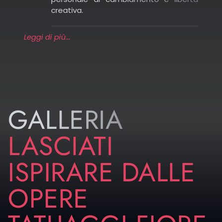
approccio valorizza il lato spirituale del
creativa.
loto, legato alla semplicità e alla
chiarezza.
Leggi di più...
Colored: il colore è spesso la scelta più
scenografica per i tatuaggi fiori di loto.
Whip shading
: una tecnica che crea
Toni delicati come il
rosa
e l’azzurro
sfumature morbide e dinamiche. Usata
trasmettono purezza e spiritualità,
sul fiore di loto, permette di ottenere
mentre il rosso e l’arancione evocano
un gioco di luci e ombre che dona
energia e vitalità. L’uso dei colori fa
profondità e movimento, mantenendo
GALLERIA
emergere la bellezza naturale del loto,
però un aspetto naturale e armonico. È
donando un effetto realistico e
molto apprezzata per chi vuole un
luminoso.
LASCIATI
disegno che sembri “vivere” sulla pelle.
ISPIRARE DALLE
Per quanto riguarda la posizione, i tatuaggi fiori
di loto sul braccio sono ideali per chi vuole un
disegno visibile e di impatto, che accompagna
OPERE
il movimento e diventa parte del proprio stile
quotidiano.