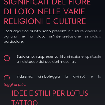
SIGNIFICATI DEL FIORE
DI LOTO NELLE VARIE
RELIGIONI E CULTURE
I tatuaggi fiori di loto sono presenti in culture diverse e
ognuna ne ha dato un’interpretazione simbolica
particolare:
Buddismo: rappresenta l’illuminazione spirituale
e il distacco dai desideri materiali.
Induismo: simboleggia la divinità e la
connessione con il divino.
Leggi di più...
IDEE E STILI PER LOTUS
Tradizione giapponese: legato alla forza
interiore e alla resilienza.
TATTOO