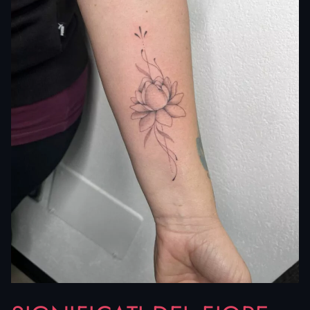
all’Induismo, altri per un legame personale con la natura
e la crescita interiore. Il lotus flower tattoo diventa
quindi un simbolo universale che unisce tradizione e
modernità, capace di comunicare bellezza estetica e
profondità emotiva.
È una scelta frequente sia per chi vuole un piccolo
segno discreto, sia per chi desidera un progetto più
ampio che abbraccia intere parti del corpo.