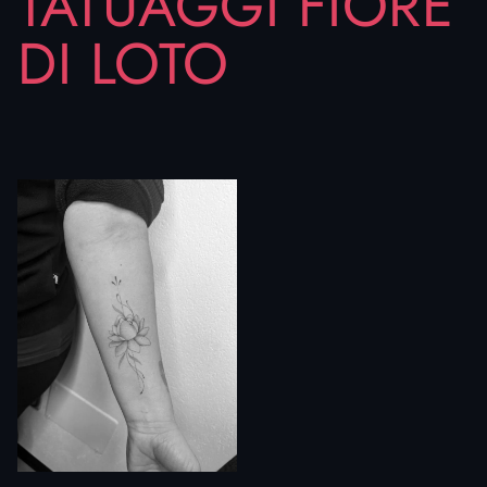
TATUAGGI FIORE
Al contrario, i tatuaggi fiori di loto sulla spalla
trasmettono maggiore intimità e armonia,
DI LOTO
perfetti per un soggetto che rimane elegante
e leggermente nascosto.
Se desideri un segno che unisca bellezza
estetica e spiritualità, scopri le nostre idee
tatuaggi di fiori di loto: i nostri artisti
interpretano questo soggetto con stili diversi,
creando progetti che rispecchiano la tua
personalità.