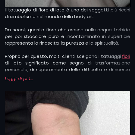
Il tatuaggio di fiore di loto è uno dei soggetti più ricchi
di simbolismo nel mondo della body art.
Da secoli, questo fiore che cresce nelle acque torbide
per poi sbocciare puro e incontaminato in superficie
rappresenta la rinascita, la purezza e la spiritualità.
Proprio per questo, molti clienti scelgono i tatuaggi
fiori
di loto significato come segno di trasformazione
personale, di superamento delle difficoltà e di ricerca
interiore.
Leggi di più...
Il fascino del tatuaggio di fiori di loto risiede nella sua
capacità di adattarsi a chi desidera un disegno
elegante e
minimal
, ma anche a chi preferisce una
composizione elaborata, arricchita di dettagli culturali
o spirituali.
Alcuni lo scelgono per la connessione al Buddhismo o