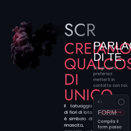
SCRIVIC
CREIAM
PARLA
DI TE.
QUALCO
Scegli come
DI
preferisci
metterti in
contatto con noi.
UNICO
01
Il tatuaggio
FORM
di fiori di loto
CONSIGLIATO
è simbolo di
Compila il
rinascita,
form passo