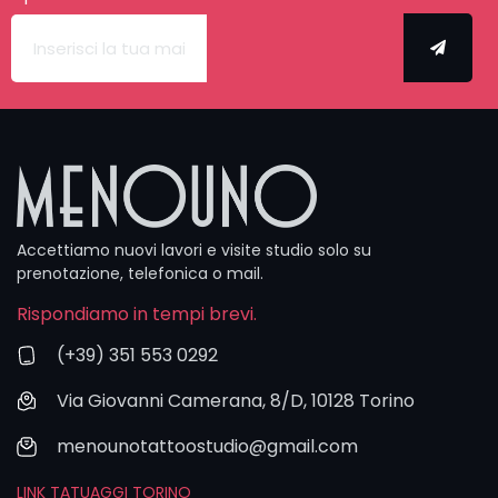
dedicato,
mentre per
quelli più
piccoli puoi
anche
passare in
studio e
tatuarti in
giornata.
Puoi
Accettiamo nuovi lavori e visite studio solo su
contattarci
prenotazione, telefonica o mail.
via
Rispondiamo in tempi brevi.
WhatsApp o
email, ma il
(+39) 351 553 0292
form resta il
metodo più
Via Giovanni Camerana, 8/D, 10128 Torino
veloce e
dettagliato
menounotattoostudio@gmail.com
per iniziare.
LINK TATUAGGI TORINO