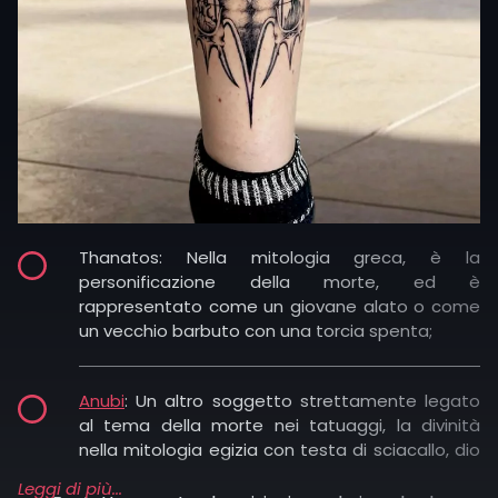
questa figura vuole comunicare protezione,
giustizia e speranza. Inoltre, a seconda del
colore del mantello, il significato cambia: se è
bianco simboleggia protezione e benedizione;
se è rosso, amore passione; se è nero,
protezione dai pericoli;
Danza Macabra: è un tipico tema iconografico
medievale, in cui la morte (spesso uno
Thanatos: Nella mitologia greca, è la
scheletro
con un mantello nero) danza con
personificazione della morte, ed è
persone di diverse classi sociali, simboleggiando
rappresentato come un giovane alato o come
l’uguaglianza di tutti di fronte alla morte;
un vecchio barbuto con una torcia spenta;
Shinigami: Nella mitologia giapponese, gli
Anubi
: Un altro soggetto strettamente legato
shinigami sono divinità o
spiriti
della morte;
al tema della morte nei tatuaggi, la divinità
nella mitologia egizia con testa di sciacallo, dio
dei morti e delle necropoli, colui che
Memento Mori: Questa non è una figura visiva
Leggi di più...