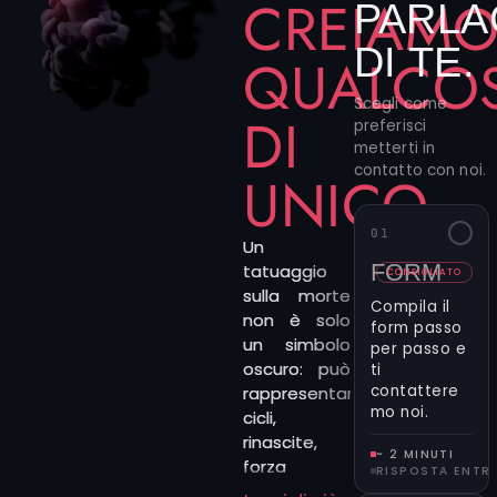
CREIAM
PARLA
DI TE.
QUALCO
Scegli come
DI
preferisci
metterti in
contatto con noi.
UNICO
01
Un
FORM
tatuaggio
CONSIGLIATO
sulla morte
Compila il
non è solo
form passo
un simbolo
per passo e
oscuro: può
ti
contattere
rappresentare
mo noi.
cicli,
rinascite,
~ 2 MINUTI
forza
RISPOSTA ENTR
interiore o