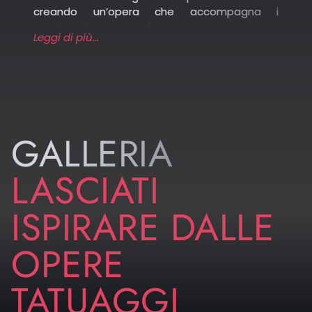
Catrina: figura iconica del “Día de los Muertos”
creando un’opera che accompagna i
messicano, rappresentata come una donna
movimenti con naturalezza.
elegantemente vestita con un teschio dipinto,
Leggi di più...
e nonostante la presenza del teschio non vuole
Guarda le immagini qui sotto e lasciati ispirare
essere macabra bensì celebrare il ciclo vita-
dai lavori dei nostri tatuatori: ogni stile, dal
morte.
realismo al dark traditional, può trasformare il
simbolo della morte in un racconto personale
e potente, capace di riflettere la tua visione e
la tua forza interiore.
GALLERIA
Chi preferisce un impatto più ampio e
scenografico può scegliere un tatuaggio sulla
LASCIATI
schiena, perfetto per raffigurazioni complesse
come la Danza Macabra o figure mitologiche
ISPIRARE DALLE
come Thanatos.
OPERE
TATUAGGI