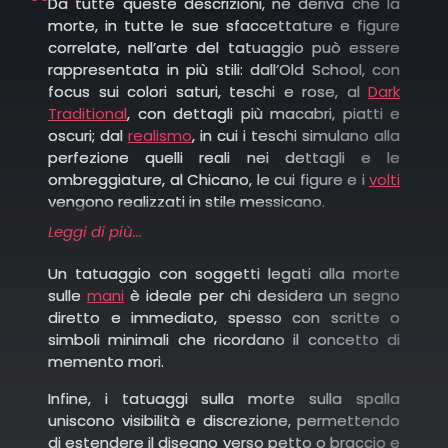
accompagnava le anime nell’aldilà e vegliava
Da tutte queste descrizioni, ne deriva che la
bensì un’espressione latina utilizzata nei
sui riti di imbalsamazione. Nei tattoo moderni
morte, in tutte le sue sfaccettature e figure
tatuaggi per ricordare la caducità della vita
non è soltanto un richiamo estetico all’arte
correlate, nell’arte del tatuaggio può essere
(significa “ricorda che devi morire”) e viene
egizia, ma diventa un potente simbolo di
rappresentata in più stili: dall’Old School, con
spesso associata ad altri elementi come
protezione spirituale e di connessione con il
focus sui colori saturi, teschi e rose, al
Dark
clessidre, sabbie, rose appassite o orologi;
mistero della vita oltre la morte.
Traditional
, con dettagli più macabri, piatti e
oscuri; dal
realismo
, in cui i teschi simulano alla
perfezione quelli reali nei dettagli e le
Morte e carte da gioco: Non è raro trovare
ombreggiature, al Chicano, le cui figure e i
volti
tatuaggi che rappresentano la morte
vengono realizzati in stile messicano.
attraverso simboli delle carte da gioco, come il
Leggi di più...
Se sei attratto da questi simboli potenti e vuoi
jolly o l’asso di
cuori
, associando la morte al
trasformarli in un segno unico sulla tua pelle,
destino;
Un tatuaggio con soggetti legati alla morte
esplora le nostre idee per tatuaggi sulla
sulle
mani
è ideale per chi desidera un segno
morte.
diretto e immediato, spesso con scritte o
Spira Mortale: Rappresentazione stilizzata della
simboli minimali che ricordano il concetto di
Un tatuaggio sulla morte sul braccio, ad
morte che si avvolge su se stessa, viene anche
memento mori.
esempio, si presta bene a disegni avvolgenti
usata come talismano perché si crede che
come
serpenti
che si intrecciano a teschi o
protegga dal male e dalla morte imminente;
Infine, i tatuaggi sulla morte sulla spalla
falci.
uniscono visibilità e discrezione, permettendo
di estendere il disegno verso petto o braccio e