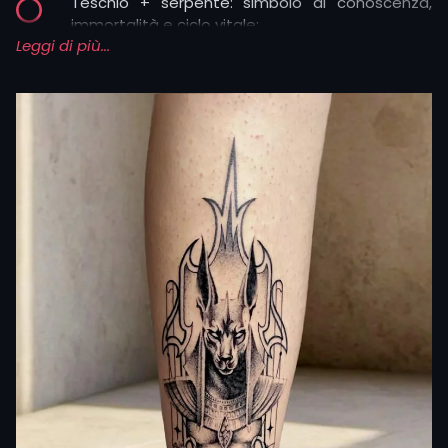
Teschio + serpente: simbolo di conoscenza,
immortalità e ciclo vitale;
Leggi di più...
Teschio +
farfalla
: transizione dell’anima,
fragilità e rinnovamento;
Teschio + falce: accettazione consapevole
della morte come parte della vita.
Ma ci sono altre rappresentazioni nel death tattoo che
meritano attenzione e possono dare spunti di
creatività.
Santa Muerte: si tratta di una figura popolare in
Messico e nel Sud America, è la personificazione
della morte rappresentata come una donna
scheletrica avvolta in un mantello. Chi si tatua