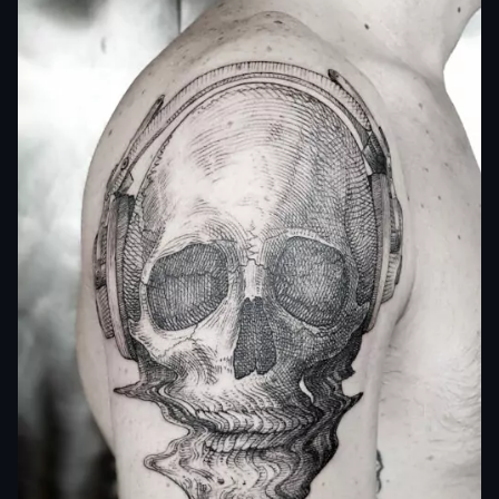
Il soggetto che più la descrive è il teschio, ciò che
rimane dell’essere umano una volta morto e perso le
funzioni vitali e la parte del corpo che si decompone.
Il tatuaggio con il teschio, a seconda delle culture e
regioni del mondo e se associato ad altri soggetti,
assume diversi significati oltre alla morte: sfida,
pericolo, coraggio, protezione, giustizia.