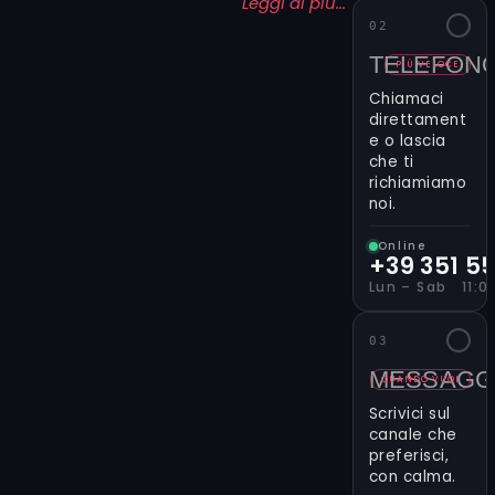
Leggi di più...
ricordi
02
importanti.
TELEFON
Se vuoi dare
PIÙ VELOCE
corpo alla
Chiamaci
tua visione, il
direttament
form qui
e o lascia
che ti
accanto è il
richiamiamo
modo
noi.
migliore per
iniziare.
Online
Scrivici lo
+39 351 5
stile o la
Lun – Sab 11:00
tecnica che
ti attrae,
03
indica il
MESSAGG
tatuatore
QUANDO VUOI
oppure
Scrivici sul
lascia che
canale che
sia lo studio
preferisci,
con calma.
a consigliarti