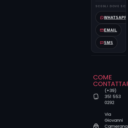
in base alle
SCEGLI DOVE SCR
tue
preferenze:
WHATSAPP
le due
scelte sono
EMAIL
indipendenti,
e questo ci
SMS
permette di
trovare
sempre il
match
perfetto.
COME
Dai teschi
CONTATTA
realistici alle
(+39)
interpretazioni
351 553
artistiche
0292
più astratte,
il nostro
Via
lavoro è
Giovanni
trasformare
Camerana