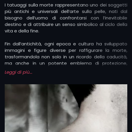
I tatuaggi sulla morte rappresentano uno dei soggetti
più antichi e universali dell’arte sulla pelle, nati dal
bisogno dell’uomo di confrontarsi con l’inevitabile
destino e di attribuire un senso simbolico al ciclo della
vita e della fine.
Fin dall’antichità, ogni epoca e cultura ha sviluppato
immagini e figure diverse per raffigurare la morte,
trasformandola non solo in un ricordo della caducità,
ma anche in un potente emblema di protezione,
coraggio e rinascita.
Leggi di più...
Questo bisogni si è ovviamente trasposto nel mondo
del body art, con raffigurazioni della morte in diverse
interpretazioni alla mitologia dei tatauggi greci e dei
tatuaggi egizi
fino all’emozione più viscerale e
profonda.
Il tema della morte, quindi è da sempre trattato, in
tutte le culture e civiltà.