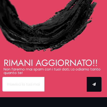
tatuarti in
giornata. Sì,
puoi scriverci
via email o
WhatsApp,
ma il form è
il canale più
diretto e
completo.
Raccontaci
ora la tua
RIMANI AGGIORNATO!!
idea: il tuo
tatuaggio
Non faremo mai spam con i tuoi dati; La odiamo tanto
morte è
quanto te!
pronto a
nascere.