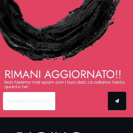
solo un’idea
vaga,
svilupperemo
insieme il
progetto
fino alla
tavola
definitiva.
Per lavori più
articolati
fissiamo un
RIMANI AGGIORNATO!!
incontro
dedicato;
Non faremo mai spam con i tuoi dati; La odiamo tanto
quanto te!
per tatuaggi
di rane
piccoli puoi
venire anche
in giornata.
Puoi scriverci
anche via