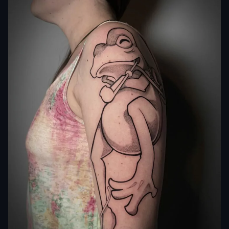
alla fortuna e alla prosperità.
In alcune culture giapponesi, infatti, la rana era
considerata un portafortuna per i viaggiatori. Non a
caso, il tatuaggio con rana giapponese è considerato
un vero e proprio amuleto di buon auspicio, perfetto
per chi ama i viaggi o desidera attrarre nuove
opportunità.
In Occidente, invece, la rana è stata vista come
simbolo di adattamento e resilienza, capace di
sopravvivere in diversi ambienti. Per questo, un
tatuaggio con rana stilizzata diventa la scelta ideale
per chi vuole comunicare semplicità e profondità allo
stesso tempo, con linee essenziali ma cariche di
significato.
Non sorprende che chi decide di portarla sulla pelle lo
faccia per rappresentare la propria forza interiore, il
legame con la
natura
e la capacità di trasformarsi.