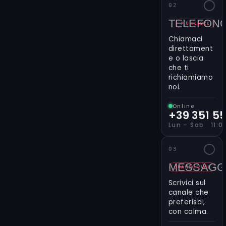
per
02
rappresentare
TELEFON
trasformazione
PIÙ VELOCE
personale,
Chiamaci
ma anche
direttament
per il loro
e o lascia
che ti
lato giocoso
richiamiamo
o simbolico.
noi.
Dal
realismo
alle versioni
Online
stilizzate,
+39 351 5
ogni rana
Lun – Sab 11:00
diventa un
segno unico
03
sulla pelle.
MESSAGG
Attraverso il
QUANDO VUOI
form qui
Scrivici sul
accanto
canale che
puoi
preferisci,
con calma.
decidere se
far arrivare