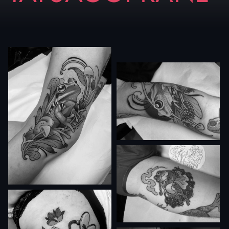
zone come la coscia, la schiena o il petto
permettono di valorizzare i dettagli e dare
maggiore respiro alla composizione.
Per chi ama soluzioni intermedie, il braccio e la
spalla sono ottimi punti d’incontro tra visibilità
e movimento.
Prenditi il tempo di osservare gli esempi nella
nostra galleria: ogni immagine può suggerirti
come un frog tattoo possa trasformarsi in un
segno personale, legato al tuo percorso e allo
stile che più ti rappresenta.