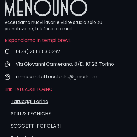
WhatsApp o
email, ma il
form rimane
il modo più
Accettiamo nuovi lavori e visite studio solo su
veloce per
prenotazione, telefonica o mail.
iniziare.
Rispondiamo in tempi brevi.
(+39) 351 553 0292
Via Giovanni Camerana, 8/D, 10128 Torino
menounotattoostudio@gmail.com
LINK TATUAGGI TORINO
Tatuaggi Torino
STILI & TECNICHE
SOGGETTI POPOLARI