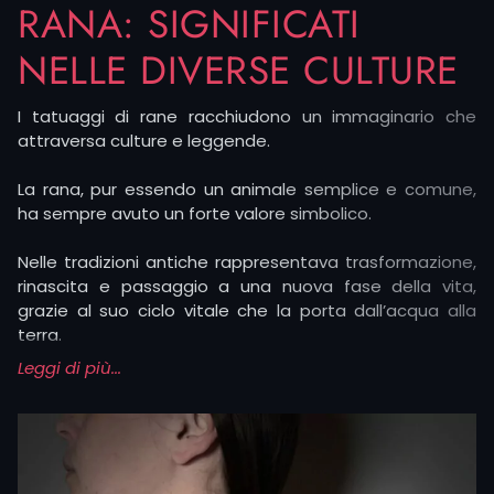
RANA: SIGNIFICATI
NELLE DIVERSE CULTURE
I tatuaggi di rane racchiudono un immaginario che
attraversa culture e leggende.
La rana, pur essendo un animale semplice e comune,
ha sempre avuto un forte valore simbolico.
Nelle tradizioni antiche rappresentava trasformazione,
rinascita e passaggio a una nuova fase della vita,
grazie al suo ciclo vitale che la porta dall’acqua alla
terra.
Leggi di più...
Chi sceglie un frog tattoo spesso vuole raccontare un
momento di cambiamento o l’energia vitale che
accompagna un nuovo inizio.
In Oriente, il tatuaggio della rana ha significato legato