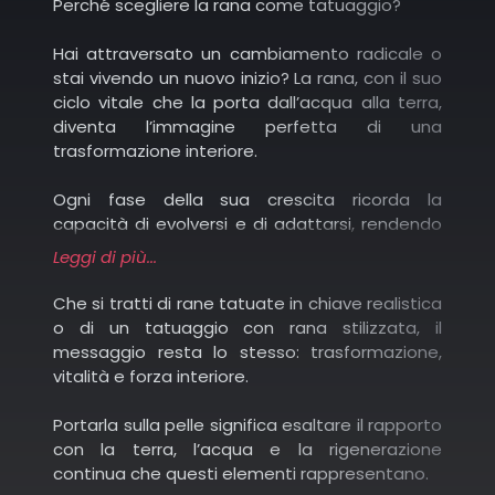
Perché scegliere la rana come tatuaggio?
potente.
Hai attraversato un cambiamento radicale o
stai vivendo un nuovo inizio? La rana, con il suo
Neo traditional: forme moderne e sfumature
ciclo vitale che la porta dall’acqua alla terra,
ricche regalano dinamismo e intensità.
diventa l’immagine perfetta di una
trasformazione interiore.
Dotwork
: la trama a puntini costruisce ombre e
volumi, donando un’aura meditativa al
Ogni fase della sua crescita ricorda la
soggetto.
capacità di evolversi e di adattarsi, rendendo
questo tatuaggio un emblema di rinascita.
Leggi di più...
Colored: colori brillanti ricordano le rane tropicali,
Se invece ami i viaggi o senti il bisogno di avere
Che si tratti di rane tatuate in chiave realistica
ideali per chi cerca un tatuaggio vivace e
accanto un simbolo di protezione, il frog
o di un tatuaggio con rana stilizzata, il
d’impatto.
tattoo assume un valore particolare.
messaggio resta lo stesso: trasformazione,
vitalità e forza interiore.
Nella cultura giapponese la rana è considerata
Etching
: con tratteggi e incisioni sottili richiama
un portafortuna che garantisce ritorni sicuri e
Portarla sulla pelle significa esaltare il rapporto
illustrazioni antiche, perfetto per chi ama
nuove opportunità.
con la terra, l’acqua e la rigenerazione
un’estetica dal sapore medievale.
continua che questi elementi rappresentano.
Per questo motivo molti la scelgono come