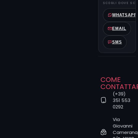
SCEGLI DOVE SCR
la tua
richiesta allo
WHATSAPP
Studio –
così ti
EMAIL
ricontatteremo
per
SMS
suggerirti
l’artista e la
tecnica più
adatti –
oppure
COME
scrivere
CONTATTA
direttamente
al tatuatore
(+39)
351 553
che senti più
0292
vicino al tuo
gusto.
Via
Nel primo
Giovanni
menu puoi
Camerana