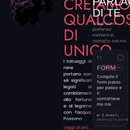
CREIAM
PARLA
DI TE.
QUALCO
Scegli come
DI
preferisci
metterti in
contatto con noi.
UNICO
01
I tatuaggi di
FORM
rane
CONSIGLIATO
portano con
Compila il
sé significati
form passo
legati al
per passo e
cambiamento,
ti
contattere
alla fortuna
mo noi.
e al legame
con l’acqua.
~ 2 MINUTI
Possono
RISPOSTA ENTR
essere scelti
Leggi di più...