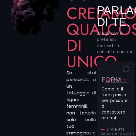
CREIAM
PARLA
DI TE.
QUALCO
Scegli come
DI
preferisci
metterti in
contatto con noi.
UNICO
01
Se stai
FORM
pensando a
CONSIGLIATO
un
Compila il
tatuaggio di
form passo
figure
per passo e
femminili,
ti
contattere
non tenerlo
mo noi.
solo nella
tua
~ 2 MINUTI
immaginazione:
RISPOSTA ENTR