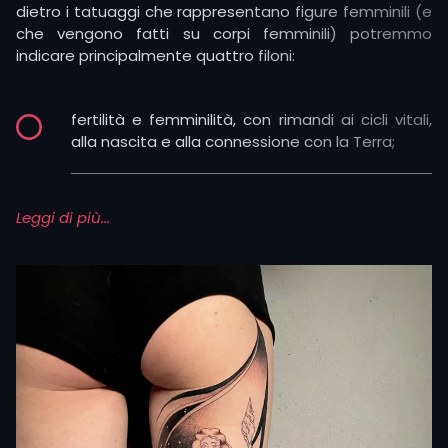
dietro i tatuaggi che rappresentano figure femminili (e
che vengono fatti su corpi femminili) potremmo
indicare principalmente quattro filoni:
fertilità e femminilità, con rimandi ai cicli vitali,
alla nascita e alla connessione con la Terra;
protezione e magia, richiamando culture come
Leggi di più...
quella egizia per la quale Bes o l’Occhio di Horus
erano tatuaggi portafortuna;
empowerment e resilienza, incarnando temi di
forza interiore e auto-definizione;
identità culturale, specialmente per le donne
indigene per le quali i tatuaggi sono
espressione di appartenenza tribale e