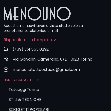
subito cosa
desideri.
Compilalo e
invia: il tuo
Accettiamo nuovi lavori e visite studio solo su
tatuaggio
prenotazione, telefonica o mail.
inizia ora.
Rispondiamo in tempi brevi.
(+39) 351 553 0292
Via Giovanni Camerana, 8/D, 10128 Torino
menounotattoostudio@gmail.com
LINK TATUAGGI TORINO
Tatuaggi Torino
STILI & TECNICHE
SOGGETTI POPOLARI