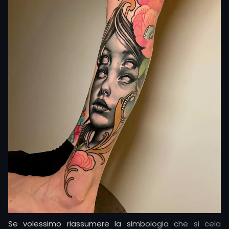
Nel Rinascimento cresce l’interesse per l’anatomia e la
sensualità della figura femminile – ciò emerge in opere
come quelle di Klimt e Rodin.
Arrivando agli anni ’60 e ’70 i movimenti femministi
spingono le donne a tatuarsi come affermazione della
propria autonomia, del proprio corpo e della propria
resistenza.
Su questa scia, ancora oggi, nella contemporaneità, i
tatuaggi femminili incarnano empowerment, self-love
e body positivity, spesso sottolineati da slogan o
simboli aderenti a valori identitari.
Se volessimo riassumere la simbologia che si cela