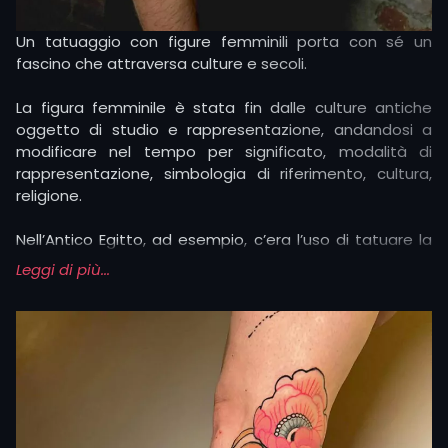
Un tatuaggio con figure femminili porta con sé un
fascino che attraversa culture e secoli.
La figura femminile è stata fin dalle culture antiche
oggetto di studio e rappresentazione, andandosi a
modificare nel tempo per significato, modalità di
rappresentazione, simbologia di riferimento, cultura,
religione.
Nell’Antico Egitto, ad esempio, c’era l’uso di tatuare la
dea Bes sugli arti per garantire sicurezza durante il
Leggi di più...
parto.
Nell’Antica Grecia si possedevano tatuaggi femminili a
scopo estetico, di appartenenza e status sociale.
In epoca moderna, significati e simboli cambiano
nuovamente.