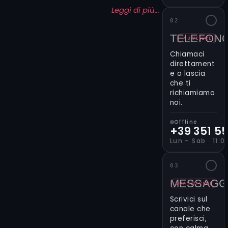
trasformiamolo
Leggi di più...
insieme in
02
qualcosa di
TELEFON
unico. Con il
PIÙ VELOCE
form qui
Chiamaci
accanto
direttament
puoi
e o lascia
che ti
contattarci
richiamiamo
in modo
noi.
diretto e su
misura.
Offline
Indica lo
+39 351 5
stile, la zona
Lun – Sab 11:00
del corpo e,
se vuoi,
03
carica
MESSAGG
anche
QUANDO VUOI
qualche
Scrivici sul
immagine
canale che
che ti ispira.
preferisci,