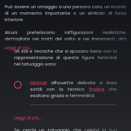
Può essere un omaggio a una persona cara, un ricordo
di un momento importante o un simbolo di forza
interiore.
Alcuni preferiscono raffigurazioni realistiche,
dettagliate nei tratti del volto e nei lineamenti, altri
prediligono versioni stilizzate, quasi oniriche, che
Leggi di più...
Gli stili e tecniche che si sposano bene con la
richiamano l’archetipo della femminilità.
rappresentazione di queste figure femminili
nel tatuaggio sono:
Quando si parla di tatuaggi con donne, il ventaglio di
interpretazioni è vastissimo e varia da soggetto a
soggetto.
Minimal
: silhouette delicate e linee
sottili con la tecnica
fineline
che
Alcuni esempi ricorrenti sono:
esaltano grazia e femminilità;
Dee classiche: come Afrodite o Venere, che
Realismo
: ideale per ritratti e dettagli
incarnano amore e bellezza eterna.
Leggi di più...
anatomici con sfumature e profondità;
Se cerchi un tatuaggio che celebri la tua