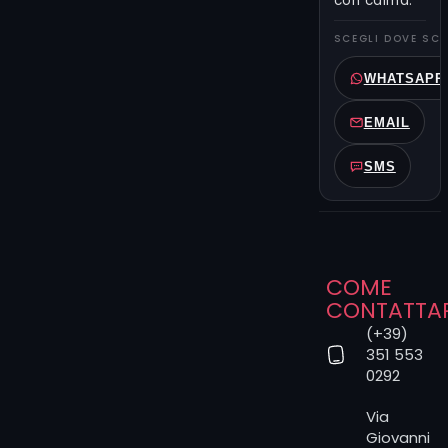
con calma.
Nel primo
menu puoi
SCEGLI DOVE SCR
scegliere la
corrente o la
WHATSAPP
tecnica che
preferisci, e
EMAIL
in quello
successivo
SMS
indicare il
tatuatore:
se le due
scelte non
combaciano
COME
perfettamente,
CONTATTA
lo studio ti
guiderà
(+39)
351 553
verso
0292
l’artista più
adatto alle
Via
tue idee.
Giovanni