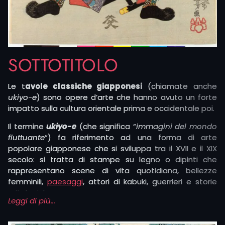
SOTTOTITOLO
Le t
avole classiche giapponesi
(chiamate anche
ukiyo-e
) sono opere d’arte che hanno avuto un forte
impatto sulla cultura orientale prima e occidentale poi.
Il termine
ukiyo-e
(che significa “
immagini del mondo
fluttuante
“) fa riferimento ad una forma di arte
popolare giapponese che si sviluppa tra il XVII e il XIX
secolo: si tratta di stampe su legno o dipinti che
rappresentano scene di vita quotidiana, bellezze
femminili,
paesaggi
, attori di kabuki, guerrieri e storie
mitologiche.
Leggi di più...
Questa tavole, caratterizzate da linee fluide,
composizioni dinamiche e uso intenso dei colori, sono