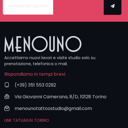
volentieri un
incontro su
misura per
definire con
calma ogni
dettaglio.
WhatsApp
ed email
Accettiamo nuovi lavori e visite studio solo su
sono
prenotazione, telefonica o mail.
sempre
disponibili,
Rispondiamo in tempi brevi.
ma il form
(+39) 351 553 0292
rimane lo
strumento
Via Giovanni Camerana, 8/D, 10128 Torino
che ci
permette di
menounotattoostudio@gmail.com
capire
meglio la
LINK TATUAGGI TORINO
tua idea e