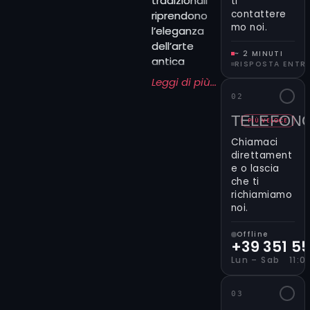
tradizionali
ti
della tecnica del tatuaggio e la diffusione della cultura
contattere
riprendono
mo noi.
pop giapponese (come il cinema, le arti marziali e la
l’eleganza
moda) hanno continuato a mantenere forte l’influenza
dell’arte
~ 2 MINUTI
giapponese.
antica
RISPOSTA ENTR
nipponica:
Leggi di più...
figure
02
leggendarie,
TELEFON
paesaggi
PIÙ VELOCE
evocativi,
Chiamaci
dettagli
direttament
curati che
e o lascia
che ti
raccontano
richiamiamo
storie di
noi.
guerrieri,
spiriti
e
Offline
natura. Ogni
+39 351 5
progetto
Lun – Sab 11:00
porta sulla
pelle l’anima
03
di