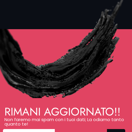
scegliere se
rivolgerti
direttamente
a un artista
oppure
selezionare
“Studio”. In
questo
secondo
caso sarai
ricontattato
e ti
aiuteremo a
trovare il
tatuatore
perfetto per
la tua idea.
RIMANI AGGIORNATO!!
Per progetti
ampi o
Non faremo mai spam con i tuoi dati; La odiamo tanto
quanto te!
complessi,
organizziamo