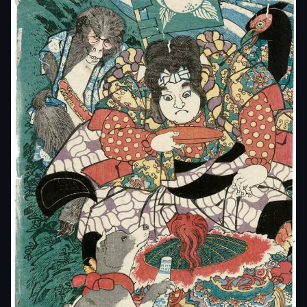
diventate una delle forme artistiche più influenti del
Giappone e hanno lasciato un’impronta indelebile
sull’arte e sul design in generale.
Gli elementi principali di queste opere sono i paesaggi
– che catturano la bellezza e potenza della
natura
e
dei suoi elementi – ritratti – specialmente di
volti
femminili o di donne durante attività quotidiane o in
pose eleganti – guerrieri e battaglie – specialmente
scene di samurai mentre combattono in battaglie
epiche – mitologia e divinità – leggende tradizionali o
divinità giapponesi.