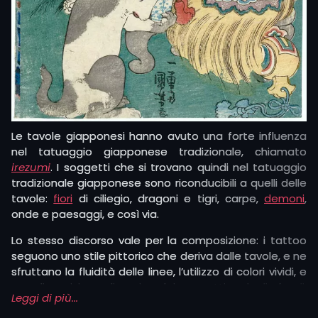
Le tavole giapponesi hanno avuto una forte influenza
nel tatuaggio giapponese tradizionale, chiamato
irezumi
. I soggetti che si trovano quindi nel tatuaggio
tradizionale giapponese sono riconducibili a quelli delle
tavole:
fiori
di ciliegio, dragoni e tigri, carpe,
demoni
,
onde e paesaggi, e così via.
Lo stesso discorso vale per la composizione: i tattoo
seguono uno stile pittorico che deriva dalle tavole, e ne
sfruttano la fluidità delle linee, l’utilizzo di colori vividi, e
una disposizione dinamica dei soggetti e degli sfondi,
Leggi di più...
pensati appositamente per seguire la forma del corpo