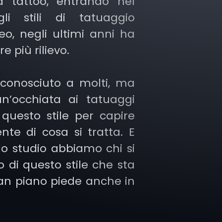
ka tattoo, entrando nel
li stili di tatuaggio
o, negli ultimi anni ha
 più rilievo.
sconosciuto a molti, ma
n’occhiata ai tatuaggi
 questo stile per capire
te di cosa si tratta. E
llo studio abbiamo chi si
 di questo stile che sta
an piano piede anche in