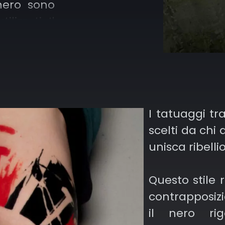
 nero sono
ilizzati. Il
rno dando
lementi di
è dedicato
ra e ai più
I tatuaggi tra
scelti da chi
istica di
unisca ribelli
i è senza
di impatto
Questo stile 
e ammiri
contrapposizi
 a bocca
il nero rig