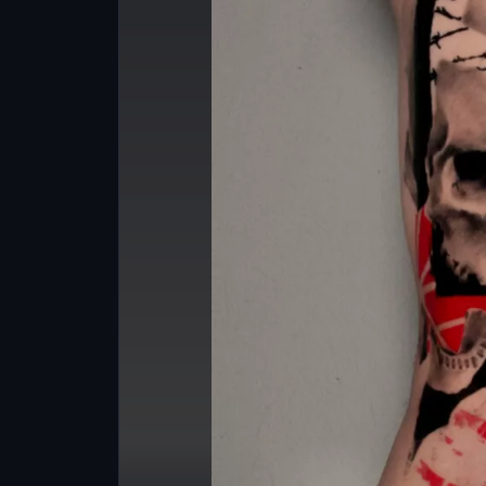
La precisione e la cur
singolo dettaglio rende qu
adattabile a qualsiasi r
personalizzabile e sopratt
per ogni persona.