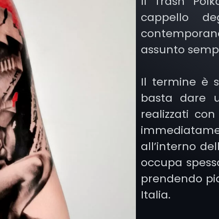
Il Trash Pol
cappello deg
contemporane
assunto sempre
Il termine è 
basta dare u
realizzati con
immediatamen
all’interno de
occupa spesso
prendendo pi
Italia.