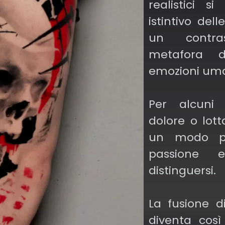
realistici s
istintivo del
a di ogni
un contra
esto stile
metafora d
ichiesta,
emozioni um
utto unico
Per alcuni 
dolore o lotta
un modo pe
passione 
distinguersi.
La fusione d
diventa così