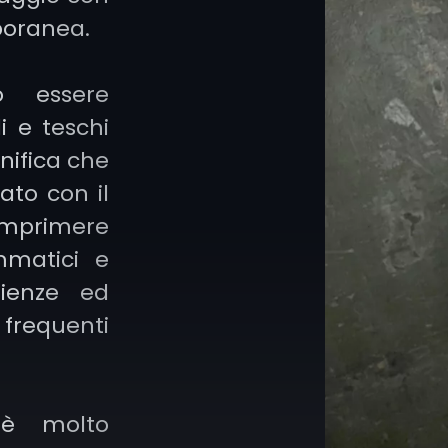
poranea.
elementi de
lettering
, li
o essere
pittura, pass
i e teschi
dello stile ab
nifica che
realizzati con 
ato con il
 imprimere
mmatici e
rienze ed
 frequenti
 è molto