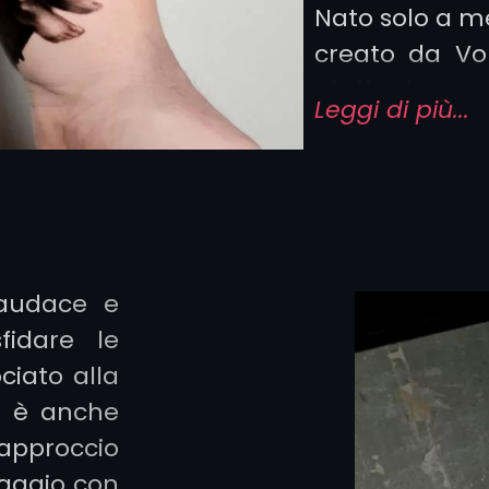
Nato solo a m
creato da Vo
Pfaff in Ge
Leggi di più...
fortemente da
come il
New S
Possiamo def
tutti questi
 audace e
interpretazi
fidare le
raffigurazi
ciato alla
impatto.
a è anche
approccio
La base del
uaggio con
realistico
, com