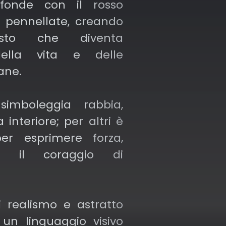
i fonde con il rosso
le pennellate, creando
sto che diventa
ella vita e delle
ane.
simboleggia rabbia,
 interiore; per altri è
r esprimere forza,
e il coraggio di
i realismo e astratto
 un linguaggio visivo