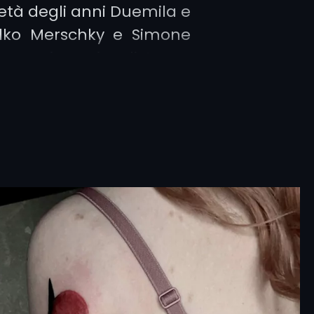
età degli anni Duemila e
lko Merschky e Simone
rmania, si distacca
gli stili già conosciuti
chool
e il tradizionale.
inirlo come l’unione di
 stili ma con una nuova
one dando vita a nuove
oni dal grandissimo
 Trash Polka è lo
stile
binato però con diversi