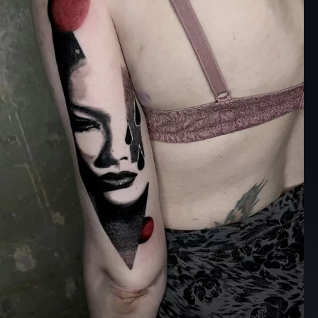
corativi: ad esempio
nee rette, macchie di
ate di pennello tipiche
stract, ma anche ritratti
il solo contorno.