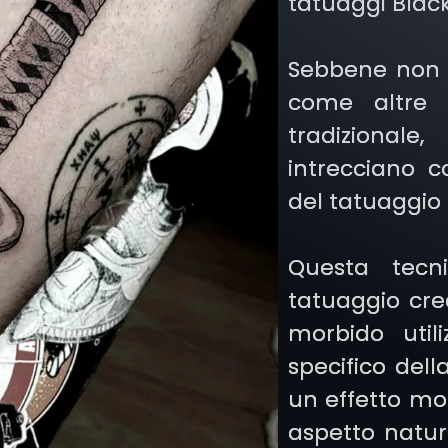
tatuaggi Black
Sebbene non 
come altre 
tradizional
intrecciano co
del tatuaggio 
Questa tecn
tatuaggio cre
morbido uti
specifico del
un effetto mol
aspetto natur