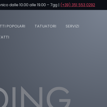
co dalle 10.00 alle 19.00 – 7gg |
(+39) 351 553 0292
TI POPOLARI
TATUATORI
SERVIZI
ATTI
DING