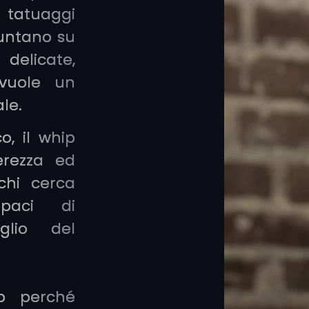
 tatuaggi
rudimentale
puntano su
delle sfumat
delicate,
tatuaggio mo
 vuole un
le.
o, il whip
erezza ed
chi cerca
apaci di
aglio del
no perché