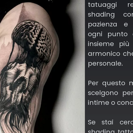
tatuaggi r
ra il nero
shading com
ù chiare,
pazienza e p
ndità e
ogni punto 
insieme più
armonico che
n senso di
personale.
tilizzato
olvenza o
Per questo mo
scelgono pe
intime o conce
o puntinato
simula le
Se stai cer
a sfumata
shading tattoo