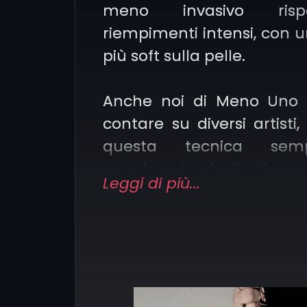
meno invasivo ris
riempimenti intensi, con 
più soft sulla pelle.
Anche noi di Meno Uno
contare su diversi artisti,
questa tecnica sem
popolare tra i clienti e 
Leggi di più...
usata per risaltare diver
soggetti:
Blackwork: il whi
permette di o