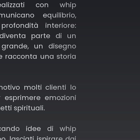
ealizzati con whip
unicano equilibrio,
rofondità interiore:
diventa parte di un
 grande, un disegno
 racconta una storia
tivo molti clienti lo
r esprimere emozioni
tti spirituali.
cando idee di whip
, lasciati ispirare dai