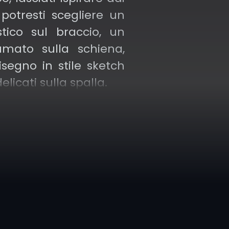
: potresti scegliere un
istico sul braccio, un
mato sulla schiena,
segno in stile sketch
elicati sulla spalla.
 viene personalizzato
tua storia e alla tua
, con risultati che
ica e creatività.
nostra galleria di
ova l’artista che più