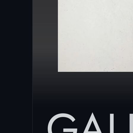
donando un effett
dinamico e spontane
per chi ama i tat
sembrano bozzetti d’a
Minimal
: il mini
predilige linee sotti
essenziali, mentr
shading perme
aggiungere dettagl
GAL
senza appesantire il 