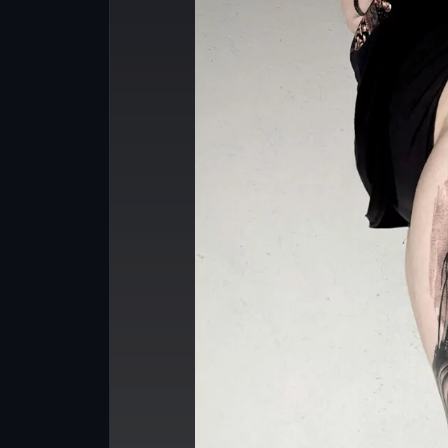
transizioni morbide t
pieno e le zone pi
creando profo
tridimensionalità.
Surrealismo: crea u
movimento, spesso u
per effetti di diss
trasformazione.
Sketch Style
: l’effett
del whip shading 
ombre di una matit