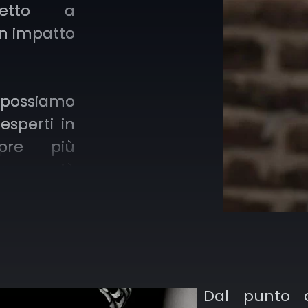
petto a
un impatto
 possiamo
 esperti in
pre più
sempre più
si stili e
p shading
Dal punto d
ttenere