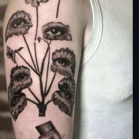
 fino a diventare una
ure più utilizzate nel
derno.