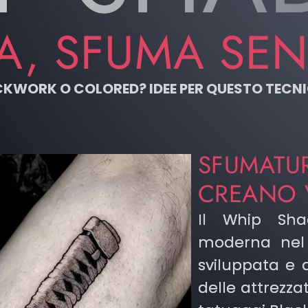
A, SFUMA SEN
CKWORK O COLORED? IDEE PER QUESTO TEC
SFUMATU
CREANO 
Il Whip Sha
moderna nel
sviluppata e a
delle attrezza