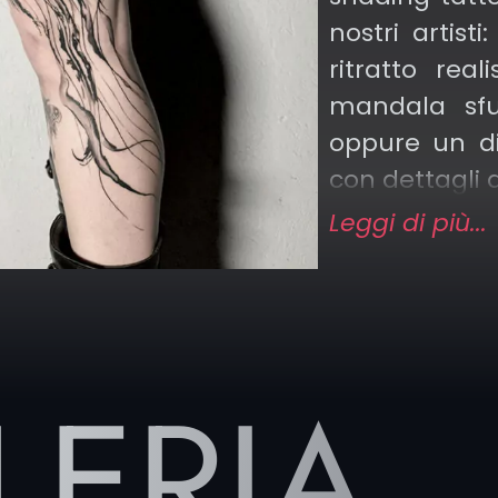
o grezzo,
nostri artisti
o, ideale
ritratto real
uaggi che
mandala sfu
rtista.
oppure un di
con dettagli d
Leggi di più...
malismo
Ogni progetto
li e forme
in base alla 
e il whip
personalità
tte di
uniscono tecn
i sfumati
LERIA
tatuaggio.
Guarda la 
tatuaggi e tr